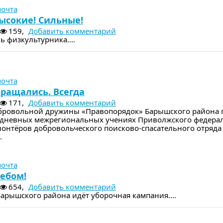
почта
ысокие! Сильные!
159,
Добавить комментарий
нь физкультурника....
м номере
почта
ращались. Всегда
171,
Добавить комментарий
бровольной дружины «Правопорядок» Барышского района
ёхдневных межрегиональных учениях Приволжского федера
лонтёров добровольческого поисково-спасательного отряда
.
м номере
почта
ебом!
654,
Добавить комментарий
Барышского района идёт уборочная кампания....
м номере