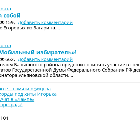
почта
а собой
159,
Добавить комментарий
е Егоровых из Загарина....
м номере
почта
Мобильный избиратель»!
662,
Добавить комментарий
телям Барышского района предстоит принять участие в гол
татов Государственной Думы Федерального Собрания РФ де
рнатора Ульяновской области....
ссе – памяти офицера
корды под хиты Игорька
учат в «Лампе»
 преграда!
 101