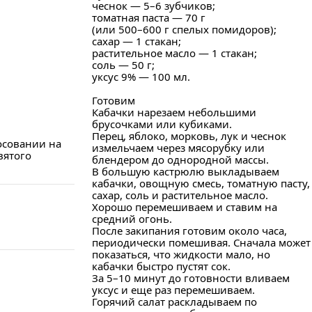
чеснок — 5–6 зубчиков;
томатная паста — 70 г
(или 500–600 г спелых помидоров);
сахар — 1 стакан;
растительное масло — 1 стакан;
соль — 50 г;
уксус 9% — 100 мл.
Готовим
Кабачки нарезаем небольшими
брусочками или кубиками.
Перец, яблоко, морковь, лук и чеснок
осовании на
измельчаем через мясорубку или
вятого
блендером до однородной массы.
В большую кастрюлю выкладываем
кабачки, овощную смесь, томатную пасту,
сахар, соль и растительное масло.
Хорошо перемешиваем и ставим на
средний огонь.
После закипания готовим около часа,
периодически помешивая. Сначала может
показаться, что жидкости мало, но
кабачки быстро пустят сок.
За 5–10 минут до готовности вливаем
уксус и еще раз перемешиваем.
Горячий салат раскладываем по