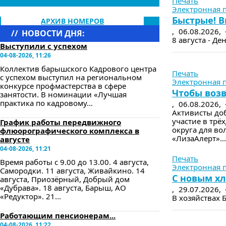
Печать
Электронная 
Быстрые! В
АРХИВ НОМЕРОВ
,
06.08.2026,
//
НОВОСТИ ДНЯ:
8 августа - Де
Выступили с успехом
04-08-2026, 11:26
в следующе
Коллектив барышского Кадрового центра
Печать
с успехом выступил на региональном
Электронная 
конкурсе профмастерства в сфере
Чтобы возв
занятости. В номинации «Лучшая
практика по кадровому...
,
06.08.2026,
Активисты до
участие в тр
График работы передвижного
округа для во
флюорографического комплекса в
«ЛизаАлерт»...
августе
в следующе
04-08-2026, 11:21
Печать
Время работы с 9.00 до 13.00. 4 августа,
Электронная 
Самородки. 11 августа, Живайкино. 14
С новым хл
августа, Приозёрный, Добрый дом
«Дубрава». 18 августа, Барыш, АО
,
29.07.2026,
«Редуктор». 21...
В хозяйствах 
Работающим пенсионерам...
в следующе
04-08-2026, 11:22