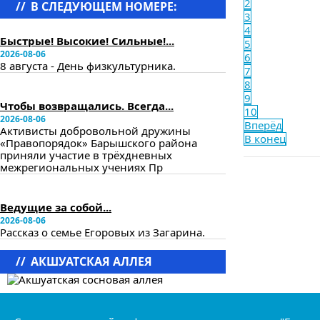
2
//
В СЛЕДУЮЩЕМ НОМЕРЕ:
3
в следующем номере
4
Быстрые! Высокие! Сильные!...
5
2026-08-06
6
8 августа - День физкультурника.
7
8
в следующем номере
9
Чтобы возвращались. Всегда...
10
2026-08-06
Вперёд
Активисты добровольной дружины
В конец
«Правопорядок» Барышского района
приняли участие в трёхдневных
межрегиональных учениях Пр
в следующем номере
Ведущие за собой...
2026-08-06
Рассказ о семье Егоровых из Загарина.
//
АКШУАТСКАЯ АЛЛЕЯ