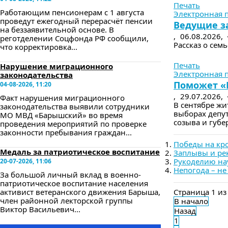
Печать
Работающим пенсионерам с 1 августа
Электронная 
проведут ежегодный перерасчёт пенсии
Ведущие з
на беззаявительной основе. В
,
06.08.2026,
реготделении Соцфонда РФ сообщили,
Рассказ о семь
что корректировка...
в следующе
Печать
Нарушение миграционного
Электронная 
законодательства
Поможет «
04-08-2026, 11:20
,
29.07.2026,
Факт нарушения миграционного
В сентябре жи
законодательства выявили сотрудники
выборах депу
МО МВД «Барышский» во время
созыва и губе
проведения мероприятий по проверке
законности пребывания граждан...
Победы на кро
Медаль за патриотическое воспитание
Заплывы и ре
Рукоделию на
20-07-2026, 11:06
Непогода – не
За большой личный вклад в военно-
патриотическое воспитание населения
активист ветеранского движения Барыша,
Страница 1 из
член районной лекторской группы
В начало
Виктор Васильевич...
Назад
1