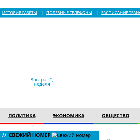
|
|
ИСТОРИЯ ГАЗЕТЫ
ПОЛЕЗНЫЕ ТЕЛЕФОНЫ
РАСПИСАНИЕ ТРАН
7.08.2026,
15:50
+28 °C
ясно
Ветер
2.77 м/с
761 мм рт с
Завтра °C,
неделя
ПОЛИТИКА
ЭКОНОМИКА
ОБЩЕСТВО
в следующе
//
СВЕЖИЙ НОМЕР