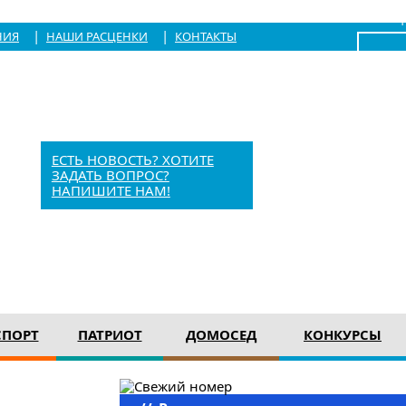
|
Войти
|
|
НИЯ
НАШИ РАСЦЕНКИ
КОНТАКТЫ
x
Барыш, Красноармейская, 1
+7 (84253) 21-1-56
barvesti@bk.ru
ЕСТЬ НОВОСТЬ? ХОТИТЕ
ЗАДАТЬ ВОПРОС?
НАПИШИТЕ НАМ!
12+
СПОРТ
ПАТРИОТ
ДОМОСЕД
КОНКУРСЫ