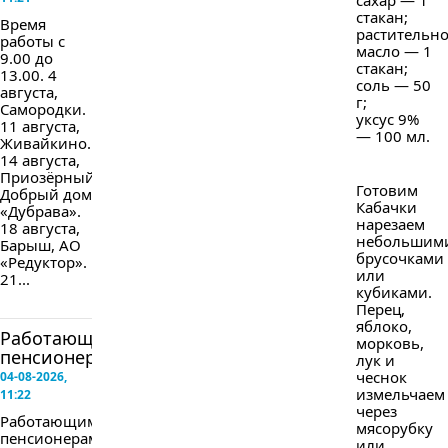
сахар — 1
стакан;
Время
растительн
работы с
масло — 1
9.00 до
стакан;
13.00. 4
соль — 50
августа,
г;
Самородки.
уксус 9%
11 августа,
— 100 мл.
Живайкино.
14 августа,
Приозёрный,
Готовим
Добрый дом
Кабачки
«Дубрава».
нарезаем
18 августа,
небольшим
Барыш, АО
брусочками
«Редуктор».
или
21...
кубиками.
Перец,
яблоко,
Работающим
морковь,
пенсионерам...
лук и
чеснок
04-08-2026,
измельчаем
11:22
через
Работающим
мясорубку
пенсионерам
или