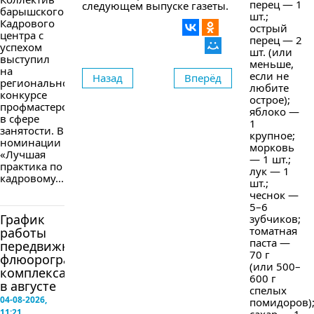
перец — 1
следующем выпуске газеты.
барышского
шт.;
Кадрового
острый
центра с
перец — 2
успехом
шт. (или
выступил
меньше,
на
если не
Назад
Вперёд
региональном
любите
конкурсе
острое);
профмастерства
яблоко —
в сфере
1
занятости. В
крупное;
номинации
морковь
«Лучшая
— 1 шт.;
практика по
лук — 1
кадровому...
шт.;
чеснок —
5–6
График
зубчиков;
томатная
работы
паста —
передвижного
70 г
флюорографического
(или 500–
комплекса
600 г
в августе
спелых
04-08-2026,
помидоров)
11:21