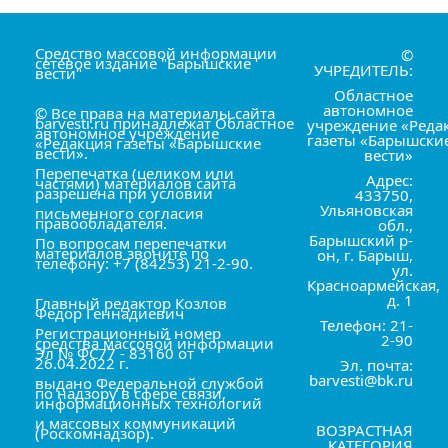
Средство массовой информации
©
сетевое издание "Барышские
УЧРЕДИТЕЛЬ:
вести"
Областное
автономное
© Все права на материалы сайта
barvesti.ru принадлежат Областное
учреждение «Реда
автономное учреждение
газеты «Барышски
«Редакция газеты «Барышские
вести».
вести»
Перепечатка (целиком или
Адрес:
частями) материалов сайта
разрешена при условии
433750,
Ульяновская
письменного согласия
правообладателя.
обл.,
Барышский р-
По вопросам перепечатки
материалов звоните по
он, г. Барыш,
телефону: +7 (84253) 21-2-90.
ул.
Красноармейская,
д. 1
Главный редактор Козлов
Фёдор Геннадиевич
Телефон: 21-
Регистрационный номер
2-90
средства массовой информации
Эл № ФС77 - 83160 от
26.04.2022 г.
Эл. почта:
barvesti@bk.ru
выдано Федеральной службой
по надзору в сфере связи,
информационных технологий
и массовых коммуникаций
ВОЗРАСТНАЯ
(Роскомнадзор).
КАТЕГОРИЯ