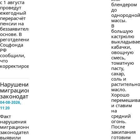
с 1 августа
блендером
проведут
до
ежегодный
однородно
перерасчёт
массы.
пенсии на
В
беззаявительной
большую
основе. В
кастрюлю
реготделении
выкладыва
Соцфонда
кабачки,
РФ
овощную
сообщили,
смесь,
что
томатную
корректировка...
пасту,
сахар,
соль и
Нарушение
растительн
масло.
миграционного
Хорошо
законодательства
перемешив
04-08-2026,
и ставим
11:20
на
средний
Факт
огонь.
нарушения
После
миграционного
закипания
законодательства
готовим
выявили