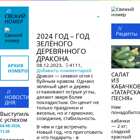
//
СВЕЖИЙ
НОМЕР
в следующем номере
//
Рецепты
2024 ГОД – ГОД
ЗЕЛЁНОГО
ДЕРЕВЯННОГО
ДРАКОНА
08.12.2023,
4111,
АРХИВ
Добавить комментарий
НОМЕРОВ
САЛАТ
Дракон — символ огня с
ИЗ
буйным нравом. Однако
КАБАЧКО
зелёный цвет и дерево
//
сглаживают острые углы,
«ТАТАРСК
НОВОСТИ
делают зверя более
ПЕСНЯ»
ДНЯ:
покладистым. Он ценит не
Нам
только праздники и
понадобится
веселье, но и гармонию,
Выступили
созидание, стабильность.
с успехом
кабачки
— 2 кг;
04-08-2026,
В чём и где встречать
сладкий
11:26
Новый год, что приготовить
красный
и что подарить - в
Коллектив