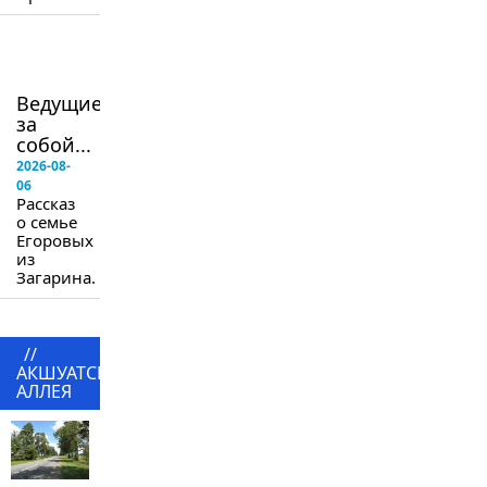
в
следующем
номере
Ведущие
за
собой...
2026-08-
06
Рассказ
о семье
Егоровых
из
Загарина.
//
АКШУАТСКАЯ
АЛЛЕЯ