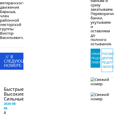
банкам и
ветеранского
сразу
движения
закатываем.
Барыша,
Переворачи
член
банки,
районной
укутываем
лекторской
и
группы
оставляем
Виктор
до
Васильевич...
полного
остывания.
УЗНАТЬ
ПОСМО
//
В
РЕЦЕПТ
ДРУГИЕ
СЛЕДУЮЩЕМ
ПРИГОТОВЛЕ
РЕЦЕП
НОМЕРЕ:
ЧИТАТЕ
в
следующем
номере
Быстрые!
Высокие!
Сильные!...
2026-08-
06
8