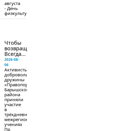
августа
- День
физкультурника.
в
следующем
номере
Чтобы
возвращались.
Всегда...
2026-08-
06
Активисты
добровольной
дружины
«Правопорядок»
Барышского
района
приняли
участие
в
трёхдневных
межрегиональных
учениях
Пр