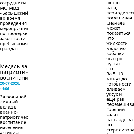
около
сотрудники
часа,
МО МВД
периодичес
«Барышский»
помешивая.
во время
Сначала
проведения
может
мероприятий
показаться,
по проверке
что
законности
жидкости
пребывания
мало, но
граждан...
кабачки
быстро
пустят
Медаль за
сок.
патриотическое
За 5–10
воспитание
минут до
20-07-2026,
готовности
вливаем
11:06
уксус и
За большой
еще раз
личный
перемешива
вклад в
Горячий
военно-
салат
патриотическое
раскладыва
воспитание
по
населения
стерилизов
активист