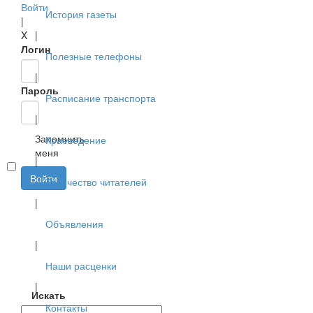
Войти
История газеты
|
X
|
Логин
Полезные телефоны
|
Пароль
Расписание транспорта
|
Запомнить
Краеведение
меня
|
Войти
Творчество читателей
|
Объявления
|
Наши расценки
|
Искать
Контакты