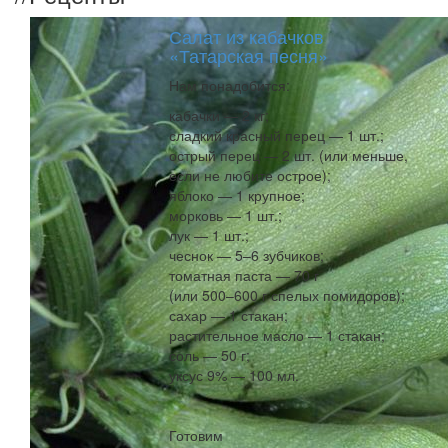
Салат из кабачков
«Татарская песня»
Нам понадобится:
кабачки — 2 кг;
сладкий красный перец — 1 шт.;
острый перец — 2 шт. (или меньше,
если не любите острое);
яблоко — 1 крупное;
морковь — 1 шт.;
лук — 1 шт.;
чеснок — 5–6 зубчиков;
томатная паста — 70 г
(или 500–600 г спелых помидоров);
сахар — 1 стакан;
растительное масло — 1 стакан;
соль — 50 г;
уксус 9% — 100 мл.
Готовим