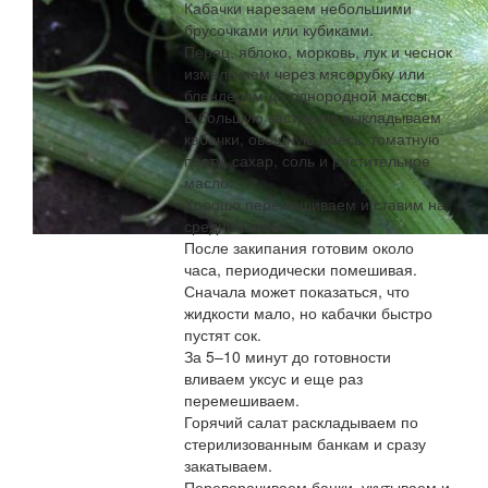
Кабачки нарезаем небольшими
брусочками или кубиками.
Перец, яблоко, морковь, лук и чеснок
измельчаем через мясорубку или
блендером до однородной массы.
В большую кастрюлю выкладываем
кабачки, овощную смесь, томатную
пасту, сахар, соль и растительное
масло.
Хорошо перемешиваем и ставим на
средний огонь.
После закипания готовим около
часа, периодически помешивая.
Сначала может показаться, что
жидкости мало, но кабачки быстро
пустят сок.
За 5–10 минут до готовности
вливаем уксус и еще раз
перемешиваем.
Горячий салат раскладываем по
стерилизованным банкам и сразу
закатываем.
Переворачиваем банки, укутываем и