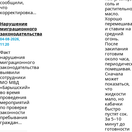
сообщили,
соль и
что
растительн
корректировка...
масло.
Хорошо
Нарушение
перемешив
миграционного
и ставим на
законодательства
средний
огонь.
04-08-2026,
После
11:20
закипания
Факт
готовим
нарушения
около часа,
миграционного
периодичес
законодательства
помешивая.
выявили
Сначала
сотрудники
может
МО МВД
показаться,
«Барышский»
что
во время
жидкости
проведения
мало, но
мероприятий
кабачки
по проверке
быстро
законности
пустят сок.
пребывания
За 5–10
граждан...
минут до
готовности