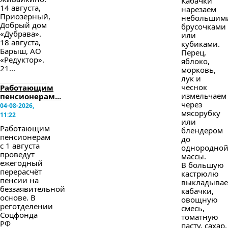
Кабачки
14 августа,
нарезаем
Приозёрный,
небольшим
Добрый дом
брусочками
«Дубрава».
или
18 августа,
кубиками.
Барыш, АО
Перец,
«Редуктор».
яблоко,
21...
морковь,
лук и
чеснок
Работающим
измельчаем
пенсионерам...
через
04-08-2026,
мясорубку
11:22
или
Работающим
блендером
пенсионерам
до
с 1 августа
однородно
проведут
массы.
ежегодный
В большую
перерасчёт
кастрюлю
пенсии на
выкладыва
беззаявительной
кабачки,
основе. В
овощную
реготделении
смесь,
Соцфонда
томатную
РФ
пасту, сахар,