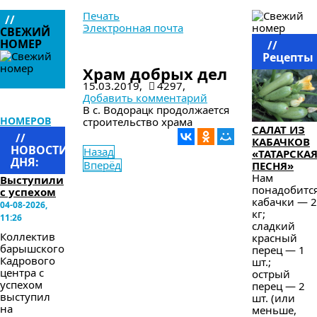
Печать
//
Электронная почта
СВЕЖИЙ
НОМЕР
//
в следующем номере
Рецепты
Храм добрых дел
15.03.2019,
4297,
Добавить комментарий
АРХИВ
В с. Водорацк продолжается
НОМЕРОВ
строительство храма
САЛАТ ИЗ
//
КАБАЧКОВ
НОВОСТИ
Назад
«ТАТАРСКА
ДНЯ:
Вперёд
ПЕСНЯ»
Нам
Выступили
понадобится
с успехом
кабачки — 2
04-08-2026,
кг;
11:26
сладкий
Коллектив
красный
барышского
перец — 1
Кадрового
шт.;
центра с
острый
успехом
перец — 2
выступил
шт. (или
на
меньше,