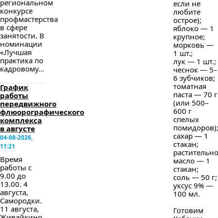
региональном
если не
конкурсе
любите
профмастерства
острое);
в сфере
яблоко — 1
занятости. В
крупное;
номинации
морковь —
«Лучшая
1 шт.;
практика по
лук — 1 шт.;
кадровому...
чеснок — 5–
6 зубчиков;
томатная
График
паста — 70 г
работы
(или 500–
передвижного
600 г
флюорографического
спелых
комплекса
помидоров)
в августе
сахар — 1
04-08-2026,
стакан;
11:21
растительн
Время
масло — 1
работы с
стакан;
9.00 до
соль — 50 г;
13.00. 4
уксус 9% —
августа,
100 мл.
Самородки.
11 августа,
Готовим
Живайкино.