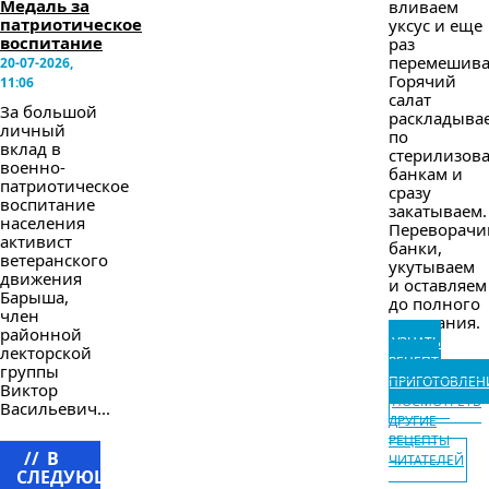
Медаль за
вливаем
патриотическое
уксус и еще
воспитание
раз
перемешива
20-07-2026,
Горячий
11:06
салат
За большой
раскладыва
личный
по
вклад в
стерилизов
военно-
банкам и
патриотическое
сразу
воспитание
закатываем.
населения
Переворачи
активист
банки,
ветеранского
укутываем
движения
и оставляем
Барыша,
до полного
член
остывания.
районной
УЗНАТЬ
лекторской
РЕЦЕПТ
группы
ПРИГОТОВЛЕН
Виктор
ПОСМОТРЕТЬ
Васильевич...
ДРУГИЕ
РЕЦЕПТЫ
//
В
ЧИТАТЕЛЕЙ
СЛЕДУЮЩЕМ