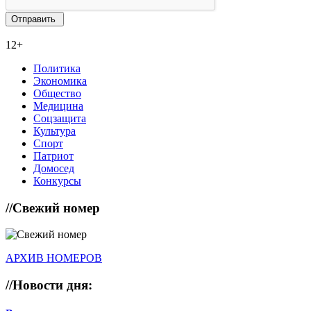
12+
Политика
Экономика
Общество
Медицина
Соцзащита
Культура
Спорт
Патриот
Домосед
Конкурсы
//
Свежий номер
АРХИВ НОМЕРОВ
//
Новости дня: