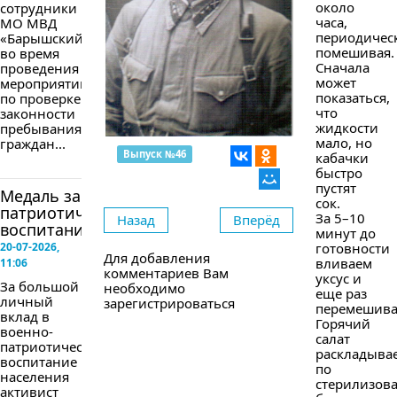
около
сотрудники
часа,
МО МВД
периодичес
«Барышский»
помешивая.
во время
Сначала
проведения
может
мероприятий
показаться,
по проверке
что
законности
жидкости
пребывания
мало, но
граждан...
Выпуск №46
кабачки
быстро
пустят
Медаль за
сок.
патриотическое
За 5–10
Назад
Вперёд
воспитание
минут до
20-07-2026,
готовности
Для добавления
вливаем
11:06
комментариев Вам
уксус и
За большой
необходимо
еще раз
личный
зарегистрироваться
перемешива
вклад в
Горячий
военно-
салат
патриотическое
раскладыва
воспитание
по
населения
стерилизов
активист