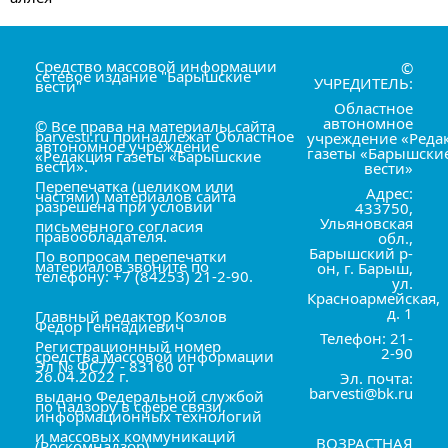
Средство массовой информации
©
сетевое издание "Барышские
УЧРЕДИТЕЛЬ:
вести"
Областное
автономное
© Все права на материалы сайта
barvesti.ru принадлежат Областное
учреждение «Реда
автономное учреждение
газеты «Барышски
«Редакция газеты «Барышские
вести».
вести»
Перепечатка (целиком или
Адрес:
частями) материалов сайта
разрешена при условии
433750,
Ульяновская
письменного согласия
правообладателя.
обл.,
Барышский р-
По вопросам перепечатки
материалов звоните по
он, г. Барыш,
телефону: +7 (84253) 21-2-90.
ул.
Красноармейская,
д. 1
Главный редактор Козлов
Фёдор Геннадиевич
Телефон: 21-
Регистрационный номер
2-90
средства массовой информации
Эл № ФС77 - 83160 от
26.04.2022 г.
Эл. почта:
barvesti@bk.ru
выдано Федеральной службой
по надзору в сфере связи,
информационных технологий
и массовых коммуникаций
ВОЗРАСТНАЯ
(Роскомнадзор).