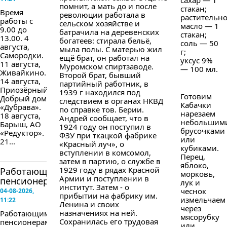
сахар — 1
помнит, а мать до и после
стакан;
Время
революции работала в
растительн
работы с
сельском хозяйстве и
масло — 1
9.00 до
батрачила на деревенских
стакан;
13.00. 4
богатеев: стирала бельё,
соль — 50
августа,
мыла полы. С матерью жил
г;
Самородки.
ещё брат, он работал на
уксус 9%
11 августа,
Муромском спиртзаводе.
— 100 мл.
Живайкино.
Второй брат, бывший
14 августа,
партийный работник, в
Приозёрный,
1939 г находился под
Готовим
Добрый дом
следствием в органах НКВД
Кабачки
«Дубрава».
по справке тов. Берии.
нарезаем
18 августа,
Андрей сообщает, что в
небольшим
Барыш, АО
1924 году он поступил в
брусочками
«Редуктор».
ФЗУ при ткацкой фабрике
или
21...
«Красный луч», о
кубиками.
вступлении в комсомол,
Перец,
затем в партию, о службе в
яблоко,
1929 году в рядах Красной
Работающим
морковь,
Армии и поступлении в
пенсионерам...
лук и
институт. Затем - о
чеснок
04-08-2026,
прибытии на фабрику им.
измельчаем
11:22
Ленина и своих
через
назначениях на ней.
Работающим
мясорубку
Сохранилась его трудовая
пенсионерам
или