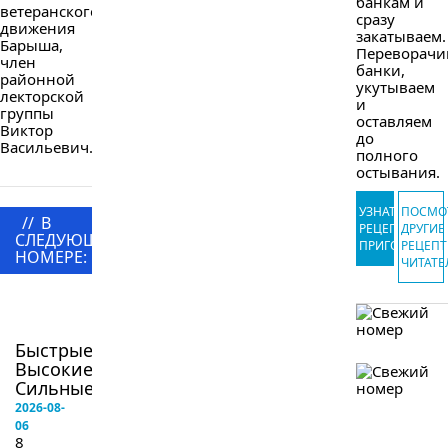
банкам и
ветеранского
сразу
движения
закатываем.
Барыша,
Переворачи
член
банки,
районной
укутываем
лекторской
и
группы
оставляем
Виктор
до
Васильевич...
полного
остывания.
УЗНАТЬ
ПОСМО
//
В
РЕЦЕПТ
ДРУГИЕ
СЛЕДУЮЩЕМ
ПРИГОТОВЛЕ
РЕЦЕП
НОМЕРЕ:
ЧИТАТЕ
в
следующем
номере
Быстрые!
Высокие!
Сильные!...
2026-08-
06
8