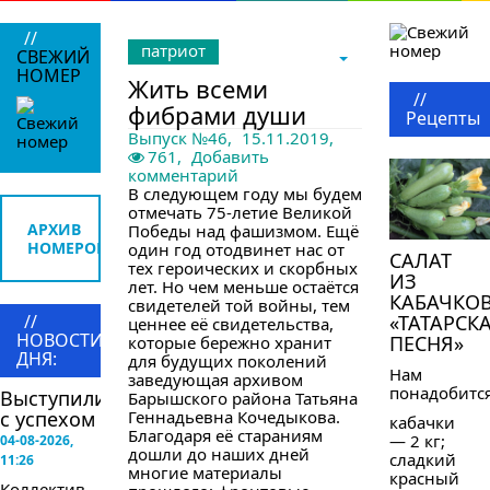
//
патриот
СВЕЖИЙ
НОМЕР
Жить всеми
//
фибрами души
Рецепты
Выпуск №46
,
15.11.2019,
761,
Добавить
комментарий
В следующем году мы будем
отмечать 75-летие Великой
АРХИВ
Победы над фашизмом. Ещё
НОМЕРОВ
один год отодвинет нас от
САЛАТ
тех героических и скорбных
ИЗ
лет. Но чем меньше остаётся
КАБАЧКО
свидетелей той войны, тем
//
«ТАТАРСК
ценнее её свидетельства,
НОВОСТИ
ПЕСНЯ»
которые бережно хранит
ДНЯ:
для будущих поколений
Нам
заведующая архивом
понадобится
Выступили
Барышского района Татьяна
с успехом
Геннадьевна Кочедыкова.
кабачки
Благодаря её стараниям
— 2 кг;
04-08-2026,
дошли до наших дней
сладкий
11:26
многие материалы
красный
Коллектив