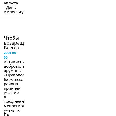
августа
- День
физкультурника.
в
следующем
номере
Чтобы
возвращались.
Всегда...
2026-08-
06
Активисты
добровольной
дружины
«Правопорядок»
Барышского
района
приняли
участие
в
трёхдневных
межрегиональных
учениях
Пр