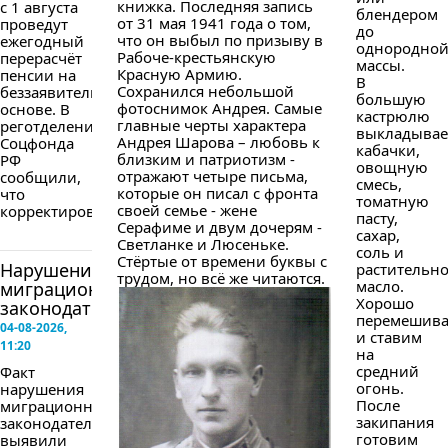
книжка. Последняя запись
с 1 августа
блендером
от 31 мая 1941 года о том,
проведут
до
что он выбыл по призыву в
ежегодный
однородно
Рабоче-крестьянскую
перерасчёт
массы.
Красную Армию.
пенсии на
В
Сохранился небольшой
беззаявительной
большую
фотоснимок Андрея. Самые
основе. В
кастрюлю
главные черты характера
реготделении
выкладыва
Андрея Шарова – любовь к
Соцфонда
кабачки,
близким и патриотизм -
РФ
овощную
отражают четыре письма,
сообщили,
смесь,
которые он писал с фронта
что
томатную
своей семье - жене
корректировка...
пасту,
Серафиме и двум дочерям -
сахар,
Светланке и Люсеньке.
соль и
Стёртые от времени буквы с
Нарушение
растительн
трудом, но всё же читаются.
масло.
миграционного
Хорошо
законодательства
перемешив
04-08-2026,
и ставим
11:20
на
средний
Факт
огонь.
нарушения
После
миграционного
закипания
законодательства
готовим
выявили