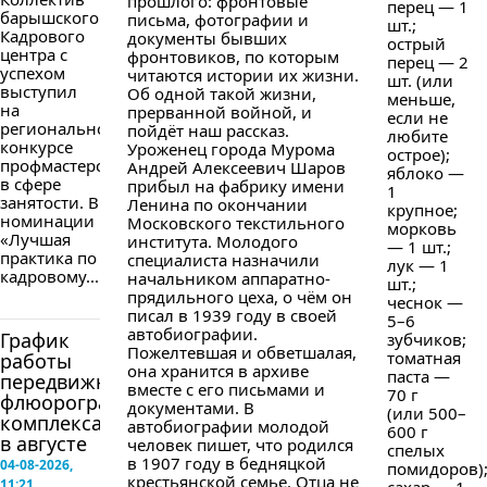
прошлого: фронтовые
перец — 1
барышского
письма, фотографии и
шт.;
Кадрового
документы бывших
острый
центра с
фронтовиков, по которым
перец — 2
успехом
читаются истории их жизни.
шт. (или
выступил
Об одной такой жизни,
меньше,
на
прерванной войной, и
если не
региональном
пойдёт наш рассказ.
любите
конкурсе
Уроженец города Мурома
острое);
профмастерства
Андрей Алексеевич Шаров
яблоко —
в сфере
прибыл на фабрику имени
1
занятости. В
Ленина по окончании
крупное;
номинации
Московского текстильного
морковь
«Лучшая
института. Молодого
— 1 шт.;
практика по
специалиста назначили
лук — 1
кадровому...
начальником аппаратно-
шт.;
прядильного цеха, о чём он
чеснок —
писал в 1939 году в своей
5–6
автобиографии.
График
зубчиков;
Пожелтевшая и обветшалая,
томатная
работы
она хранится в архиве
паста —
передвижного
вместе с его письмами и
70 г
флюорографического
документами. В
(или 500–
комплекса
автобиографии молодой
600 г
в августе
человек пишет, что родился
спелых
в 1907 году в бедняцкой
04-08-2026,
помидоров)
крестьянской семье. Отца не
11:21