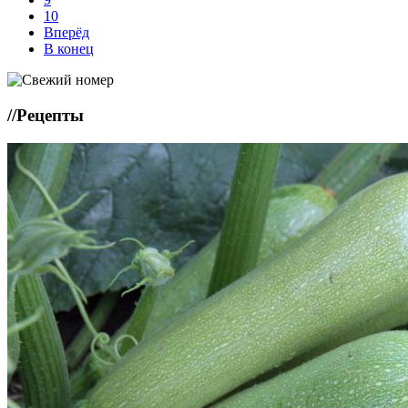
10
Вперёд
В конец
//
Рецепты