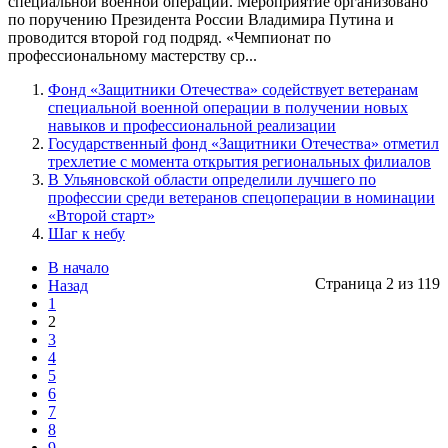
специальной военной операции. Мероприятие организовано
по поручению Президента России Владимира Путина и
проводится второй год подряд. «Чемпионат по
профессиональному мастерству ср...
Фонд «Защитники Отечества» содействует ветеранам
специальной военной операции в получении новых
навыков и профессиональной реализации
Государственный фонд «Защитники Отечества» отметил
трехлетие с момента открытия региональных филиалов
В Ульяновской области определили лучшего по
профессии среди ветеранов спецоперации в номинации
«Второй старт»
Шаг к небу
В начало
Страница 2 из 119
Назад
1
2
3
4
5
6
7
8
9