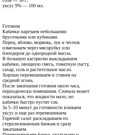
соль — 50 г;
уксус 9% — 100 мл.
Готовим
Кабачки нарезаем небольшими
брусочками или кубиками.
Перец, яблоко, морковь, лук и чеснок
измельчаем через мясорубку или
блендером до однородной массы.
В большую кастрюлю выкладываем
кабачки, овощную смесь, томатную пасту,
сахар, соль и растительное масло.
Хорошо перемешиваем и ставим на
средний огонь.
После закипания готовим около часа,
периодически помешивая. Сначала может
показаться, что жидкости мало, но
кабачки быстро пустят сок.
За 5–10 минут до готовности вливаем
уксус и еще раз перемешиваем.
Горячий салат раскладываем по
стерилизованным банкам и сразу
закатываем.
Переворачиваем банки, укутываем и