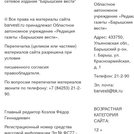
сетевое издание "Барышские вести"
Областное
автономное
учреждение «Редак
© Все права на материалы сайта
газеты «Барышские
barvesti.ru принадлежат Областное
вести»
автономное учреждение «Редакция
газеты «Барышские вести».
Адрес: 433750,
Ульяновская обл.,
Перепечатка (целиком или частями)
Барышский р-он,
материалов сайта разрешена при
г. Барыш, ул.
условии
Красноармейская,
письменного согласия
д. 1
правообладателя.
Телефон: 21-2-90
По вопросам перепечатки материалов
Эл. почта:
звоните по телефону: +7 (84253) 21-2-
barvesti@bk.ru
90.
ВОЗРАСТНАЯ
Главный редактор Козлов Фёдор
КАТЕГОРИЯ
Геннадиевич
САЙТА:
Регистрационный номер средства
12 +
массовой информации Эл № ФС77 -