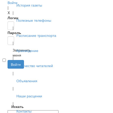
Войти
История газеты
|
X
|
Логин
Полезные телефоны
|
Пароль
Расписание транспорта
|
Запомнить
Краеведение
меня
|
Войти
Творчество читателей
|
Объявления
|
Наши расценки
|
Искать
Контакты