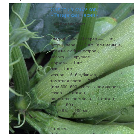
Салат из кабачков
«Татарская песня»
Нам понадобится:
кабачки — 2 кг;
сладкий красный перец — 1 шт.;
острый перец — 2 шт. (или меньше,
если не любите острое);
яблоко — 1 крупное;
морковь — 1 шт.;
лук — 1 шт.;
чеснок — 5–6 зубчиков;
томатная паста — 70 г
(или 500–600 г спелых помидоров);
сахар — 1 стакан;
растительное масло — 1 стакан;
соль — 50 г;
уксус 9% — 100 мл.
Готовим