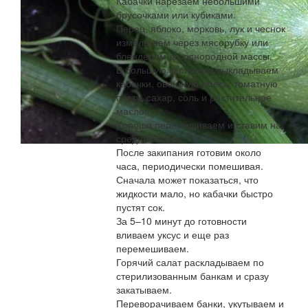
Кабачки нарезаем небольшими
брусочками или кубиками.
Перец, яблоко, морковь, лук и чеснок
измельчаем через мясорубку или
блендером до однородной массы.
В большую кастрюлю выкладываем
кабачки, овощную смесь, томатную
пасту, сахар, соль и растительное
масло.
Хорошо перемешиваем и ставим на
средний огонь.
После закипания готовим около
часа, периодически помешивая.
Сначала может показаться, что
жидкости мало, но кабачки быстро
пустят сок.
За 5–10 минут до готовности
вливаем уксус и еще раз
перемешиваем.
Горячий салат раскладываем по
стерилизованным банкам и сразу
закатываем.
Переворачиваем банки, укутываем и