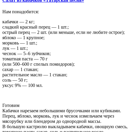
Салат из кабачков «Татарская песня»
Нам понадобится:
кабачки — 2 кг;
сладкий красный перец — 1 шт.;
острый перец — 2 шт. (или меньше, если не любите острое);
яблоко — 1 крупное;
морковь — 1 шт.;
лук — 1 шт.;
чеснок — 5–6 зубчиков;
томатная паста — 70 г
(или 500–600 г спелых помидоров);
сахар — 1 стакан;
растительное масло — 1 стакан;
соль — 50 г;
уксус 9% — 100 мл.
Готовим
Кабачки нарезаем небольшими брусочками или кубиками.
Перец, яблоко, морковь, лук и чеснок измельчаем через
мясорубку или блендером до однородной массы.
В большую кастрюлю выкладываем кабачки, овощную смесь,
томатную пасту, сахар, соль и растительное масло.