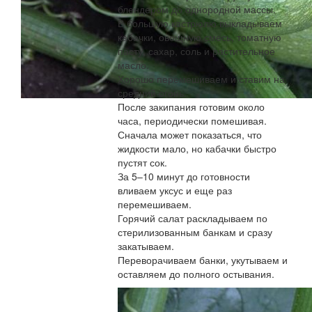
блендером до однородной массы.
В большую кастрюлю выкладываем
кабачки, овощную смесь, томатную
пасту, сахар, соль и растительное
масло.
Хорошо перемешиваем и ставим на
средний огонь.
После закипания готовим около
часа, периодически помешивая.
Сначала может показаться, что
жидкости мало, но кабачки быстро
пустят сок.
За 5–10 минут до готовности
вливаем уксус и еще раз
перемешиваем.
Горячий салат раскладываем по
стерилизованным банкам и сразу
закатываем.
Переворачиваем банки, укутываем и
оставляем до полного остывания.