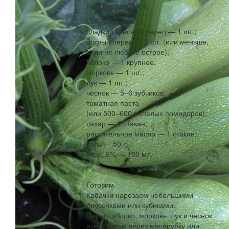
Нам понадобится:
кабачки — 2 кг;
сладкий красный перец — 1 шт.;
острый перец — 2 шт. (или меньше,
если не любите острое);
яблоко — 1 крупное;
морковь — 1 шт.;
лук — 1 шт.;
чеснок — 5–6 зубчиков;
томатная паста — 70 г
(или 500–600 г спелых помидоров);
сахар — 1 стакан;
растительное масло — 1 стакан;
соль — 50 г;
уксус 9% — 100 мл.
Готовим
Кабачки нарезаем небольшими
брусочками или кубиками.
Перец, яблоко, морковь, лук и чеснок
измельчаем через мясорубку или