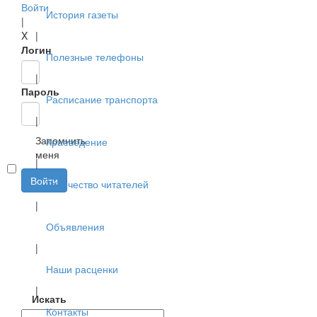
Войти
История газеты
|
X
|
Логин
Полезные телефоны
|
Пароль
Расписание транспорта
|
Запомнить
Краеведение
меня
|
Войти
Творчество читателей
|
Объявления
|
Наши расценки
|
Искать
Контакты