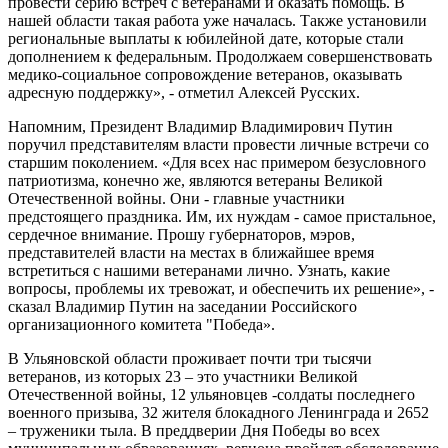
провести серию встреч с ветеранами и оказать помощь. В
нашей области такая работа уже началась. Также установили
региональные выплаты к юбилейной дате, которые стали
дополнением к федеральным. Продолжаем совершенствовать
медико-социальное сопровождение ветеранов, оказывать
адресную поддержку», - отметил Алексей Русских.
Напомним, Президент Владимир Владимирович Путин
поручил представителям власти провести личные встречи со
старшим поколением. «Для всех нас примером безусловного
патриотизма, конечно же, являются ветераны Великой
Отечественной войны. Они - главные участники
предстоящего праздника. Им, их нуждам - самое пристальное,
сердечное внимание. Прошу губернаторов, мэров,
представителей власти на местах в ближайшее время
встретиться с нашими ветеранами лично. Узнать, какие
вопросы, проблемы их тревожат, и обеспечить их решение», -
сказал Владимир Путин на заседании Российского
организационного комитета "Победа».
В Ульяновской области проживает почти три тысячи
ветеранов, из которых 23 – это участники Великой
Отечественной войны, 12 ульяновцев -солдаты последнего
военного призыва, 32 жителя блокадного Ленинграда и 2652
– труженики тыла. В преддверии Дня Победы во всех