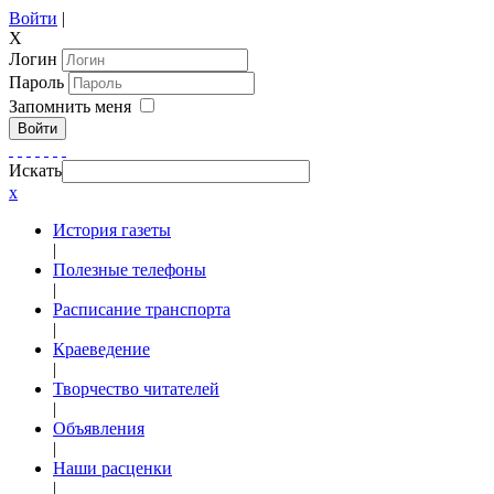
Войти
|
X
Логин
Пароль
Запомнить меня
Войти
Искать
x
История газеты
|
Полезные телефоны
|
Расписание транспорта
|
Краеведение
|
Творчество читателей
|
Объявления
|
Наши расценки
|