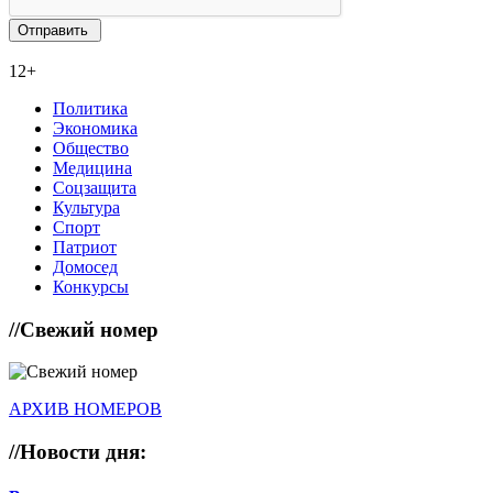
12+
Политика
Экономика
Общество
Медицина
Соцзащита
Культура
Спорт
Патриот
Домосед
Конкурсы
//
Свежий номер
АРХИВ НОМЕРОВ
//
Новости дня: