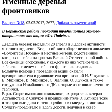
Именные деревья
фронтовиков
Выпуск №18
,
05.05.2017,
2677,
Добавить комментарий
В Барышском районе проходит традиционная эколого-
патриотическая акция «Лес Победы».
Двадцать берёзок высадили 28 апреля в Жадовке активисты
местного отделения Всероссийского общественного движения
«Волонтёры Победы» и местные жители, родственники
которых погибли на фронтах Великой Отечественной войны.
Все саженцы огорожены, у каждого из них установлена
табличка с именем погибшего фронтовика-жадовца.
Большую помощь в проведении акции оказали
предприниматели и руководители организаций Н. Чекушкин,
Е. Мясников, В. Мясников, С. Желнин, О. Жучков, а также
сотрудники Измайловского ДК, которые изготовили именные
таблички.
В р.п. Старотимошкино школьники, их родители, ветеран
Афганистана Р. Сяпуков и предприниматель Э. Куликов тоже
в эти дни высадили саженцы рябины в сквере у памятника
Солдату-победителю и вдоль дороги, ведущей в сквер.