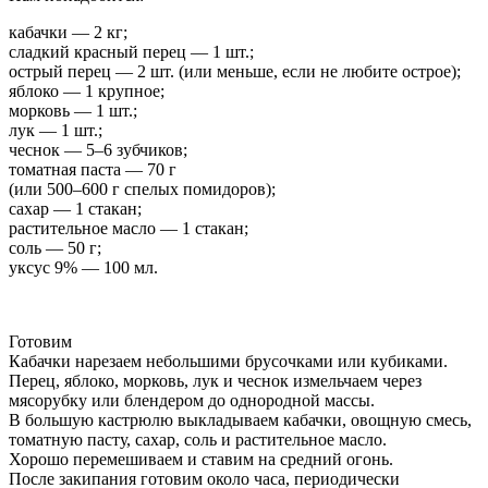
кабачки — 2 кг;
сладкий красный перец — 1 шт.;
острый перец — 2 шт. (или меньше, если не любите острое);
яблоко — 1 крупное;
морковь — 1 шт.;
лук — 1 шт.;
чеснок — 5–6 зубчиков;
томатная паста — 70 г
(или 500–600 г спелых помидоров);
сахар — 1 стакан;
растительное масло — 1 стакан;
соль — 50 г;
уксус 9% — 100 мл.
Готовим
Кабачки нарезаем небольшими брусочками или кубиками.
Перец, яблоко, морковь, лук и чеснок измельчаем через
мясорубку или блендером до однородной массы.
В большую кастрюлю выкладываем кабачки, овощную смесь,
томатную пасту, сахар, соль и растительное масло.
Хорошо перемешиваем и ставим на средний огонь.
После закипания готовим около часа, периодически