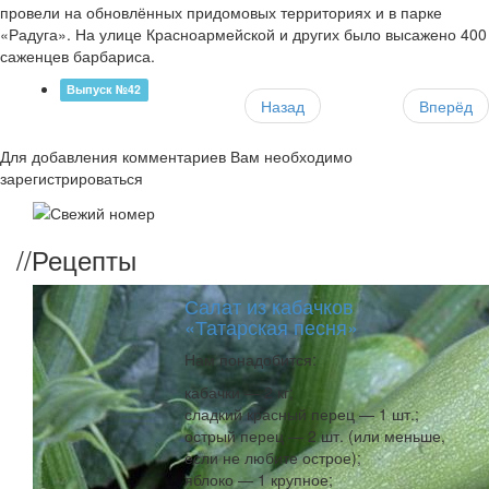
провели на обновлённых придомовых территориях и в парке
«Радуга». На улице Красноармейской и других было высажено 400
саженцев барбариса.
Выпуск №42
Назад
Вперёд
Для добавления комментариев Вам необходимо
зарегистрироваться
//
Рецепты
Салат из кабачков
«Татарская песня»
Нам понадобится:
кабачки — 2 кг;
сладкий красный перец — 1 шт.;
острый перец — 2 шт. (или меньше,
если не любите острое);
яблоко — 1 крупное;