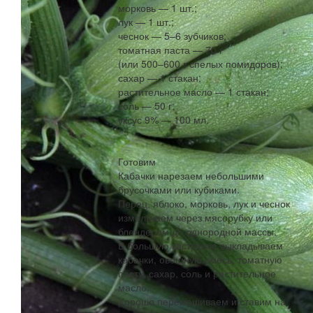
морковь — 1 шт.;
лук — 1 шт.;
чеснок — 5–6 зубчиков;
томатная паста — 70 г
(или 500–600 г спелых помидоров);
сахар — 1 стакан;
растительное масло — 1 стакан;
соль — 50 г;
уксус 9% — 100 мл.
Готовим
Кабачки нарезаем небольшими
брусочками или кубиками.
Перец, яблоко, морковь, лук и чеснок
измельчаем через мясорубку или
блендером до однородной массы.
В большую кастрюлю выкладываем
кабачки, овощную смесь, томатную
пасту, сахар, соль и растительное
масло.
Хорошо перемешиваем и ставим на