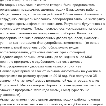
Во вторник комиссия, в составе которой были представители
организации-подрядчика, администрации Барышского района,
общественности, в том числе районной Общественной палаты, и
сотрудники специализированной лаборатории взяли на экспертизу
во дворах срезы асфальтного покрытия. Результаты будут готовы в
течение двух недель. Также проводилось исследование качества
асфальта специальным электронным прибором. Комиссия
проверила наличие в обновлённых дворах фонарей, скамеек и
урн, так как программа благоустройства комплексная (то есть в
минимальный перечень работ обязательно входят
асфальтирование, установка лавочек, урн и фонарей).
Подавляющее большинство жильцов вошедших в неё МКД
приняло программу с одобрением, так как в домах с
благоустроенными дворами жить намного приятнее.
Сейчас идёт приём заявок от жильцов многоэтажек на участие в
программе по ремонту дворов на 2018 год. Уже поступило 35
заявлений от жителей домов центральной части города, с улиц
Строителей, Механизаторов, Кирова, а также гурьевских много-
этажек (в программе этого года жильцы МКД Гурьевки не
участвовали).
Активные жители и сотрудники администрации района приняли
участие в состоявшемся на прошлой неделе субботнике, который