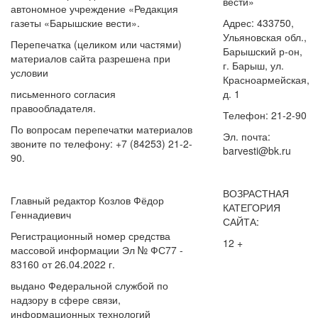
вести»
автономное учреждение «Редакция
газеты «Барышские вести».
Адрес: 433750,
Ульяновская обл.,
Перепечатка (целиком или частями)
Барышский р-он,
материалов сайта разрешена при
г. Барыш, ул.
условии
Красноармейская,
письменного согласия
д. 1
правообладателя.
Телефон: 21-2-90
По вопросам перепечатки материалов
Эл. почта:
звоните по телефону: +7 (84253) 21-2-
barvesti@bk.ru
90.
ВОЗРАСТНАЯ
Главный редактор Козлов Фёдор
КАТЕГОРИЯ
Геннадиевич
САЙТА:
Регистрационный номер средства
12 +
массовой информации Эл № ФС77 -
83160 от 26.04.2022 г.
выдано Федеральной службой по
надзору в сфере связи,
информационных технологий