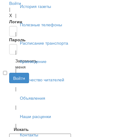
Войти
История газеты
|
X
|
Логин
Полезные телефоны
|
Пароль
Расписание транспорта
|
Запомнить
Краеведение
меня
|
Войти
Творчество читателей
|
Объявления
|
Наши расценки
|
Искать
Контакты