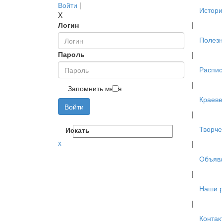
Войти
|
Истори
X
Логин
|
Полез
Пароль
|
Распис
|
Запомнить меня
Краев
Войти
|
Творче
Искать
x
|
Объяв
|
Наши 
|
Контак