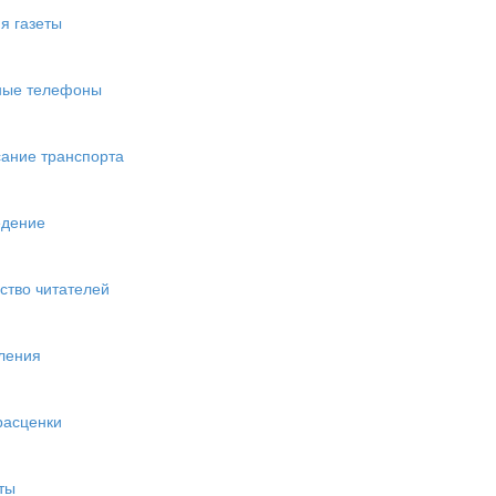
я газеты
ные телефоны
ание транспорта
едение
ство читателей
ления
расценки
ты