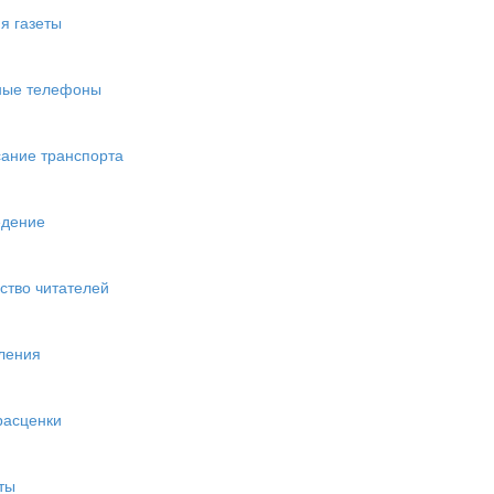
я газеты
ные телефоны
ание транспорта
едение
ство читателей
ления
расценки
ты