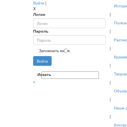
Войти
|
Истори
X
Логин
|
Полез
Пароль
|
Распис
|
Запомнить меня
Краев
Войти
|
Творче
Искать
x
|
Объяв
|
Наши 
|
Контак