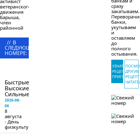
банкам и
активист
сразу
ветеранского
закатываем.
движения
Переворачи
Барыша,
банки,
член
укутываем
районной
и
лекторской
оставляем
группы
//
В
до
Виктор
СЛЕДУЮЩЕМ
полного
Васильевич...
НОМЕРЕ:
остывания.
в
УЗНАТЬ
ПОСМО
следующем
РЕЦЕПТ
ДРУГИЕ
номере
ПРИГОТОВЛЕ
РЕЦЕП
Быстрые!
ЧИТАТЕ
Высокие!
Сильные!...
2026-08-
06
8
августа
- День
физкультурника.