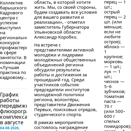
перец — 1
область, в которой хотите
Коллектив
шт.;
жить. Мы, со своей стороны,
барышского
острый
будем создавать все условия
Кадрового
перец — 2
для вашего развития и
центра с
шт. (или
реализации», - отметил
успехом
меньше,
заместитель Губернатора
выступил
если не
Ульяновской области
на
любите
Александр Коробко.
региональном
острое);
конкурсе
На встрече с
яблоко —
профмастерства
представителями активной
1
в сфере
молодёжи и лидерами
крупное;
занятости. В
молодёжных общественных
морковь
номинации
объединений региона
— 1 шт.;
«Лучшая
обсудили результаты
лук — 1
практика по
работы и достижения за
шт.;
кадровому...
прошедший год. Среди
чеснок —
участников события:
5–6
председатели институтов
зубчиков;
График
молодёжной политики
томатная
работы
региона, волонтёры,
паста —
представители Движения
передвижного
70 г
Первых, поисковых отрядов,
флюорографического
(или 500–
студенческого спорта.
комплекса
600 г
спелых
в августе
В рамках мероприятия
помидоров)
состоялось награждение
04-08-2026,