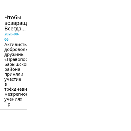
в
следующем
номере
Чтобы
возвращались.
Всегда...
2026-08-
06
Активисты
добровольной
дружины
«Правопорядок»
Барышского
района
приняли
участие
в
трёхдневных
межрегиональных
учениях
Пр
в
следующем
номере