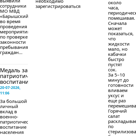
выявили
необходимо
около
сотрудники
зарегистрироваться
часа,
МО МВД
периодичес
«Барышский»
помешивая.
во время
Сначала
проведения
может
мероприятий
показаться,
по проверке
что
законности
жидкости
пребывания
мало, но
граждан...
кабачки
быстро
пустят
Медаль за
сок.
За 5–10
патриотическое
минут до
воспитание
готовности
20-07-2026,
вливаем
11:06
уксус и
еще раз
За большой
перемешива
личный
Горячий
вклад в
салат
военно-
раскладыва
патриотическое
по
воспитание
стерилизов
населения