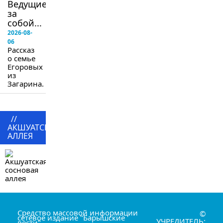
Ведущие
за
собой...
2026-08-
06
Рассказ
о семье
Егоровых
из
Загарина.
//
АКШУАТСКАЯ
АЛЛЕЯ
Средство массовой информации
©
сетевое издание "Барышские
УЧРЕДИТЕЛЬ:
вести"