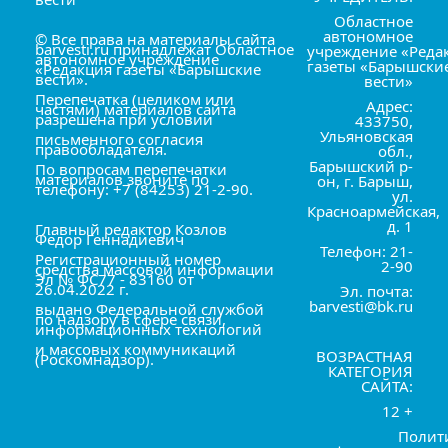
Областное
автономное
© Все права на материалы сайта
barvesti.ru принадлежат Областное
учреждение «Реда
автономное учреждение
газеты «Барышски
«Редакция газеты «Барышские
вести».
вести»
Перепечатка (целиком или
Адрес:
частями) материалов сайта
разрешена при условии
433750,
Ульяновская
письменного согласия
правообладателя.
обл.,
Барышский р-
По вопросам перепечатки
материалов звоните по
он, г. Барыш,
телефону: +7 (84253) 21-2-90.
ул.
Красноармейская,
д. 1
Главный редактор Козлов
Фёдор Геннадиевич
Телефон: 21-
Регистрационный номер
2-90
средства массовой информации
Эл № ФС77 - 83160 от
26.04.2022 г.
Эл. почта:
barvesti@bk.ru
выдано Федеральной службой
по надзору в сфере связи,
информационных технологий
и массовых коммуникаций
ВОЗРАСТНАЯ
(Роскомнадзор).
КАТЕГОРИЯ
САЙТА:
12 +
Полит