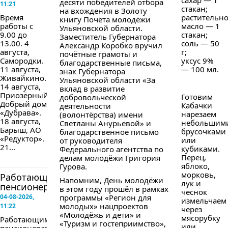
сахар — 1
десяти победителей отбора
11:21
стакан;
на вхождения в Золоту
Время
растительн
книгу Почёта молодёжи
работы с
масло — 1
Ульяновской области.
9.00 до
стакан;
Заместитель Губернатора
13.00. 4
соль — 50
Александр Коробко вручил
августа,
г;
почётные грамоты и
Самородки.
уксус 9%
благодарственные письма,
11 августа,
— 100 мл.
знак Губернатора
Живайкино.
Ульяновской области «За
14 августа,
вклад в развитие
Приозёрный,
Готовим
добровольческой
Добрый дом
Кабачки
деятельности
«Дубрава».
нарезаем
(волонтёрства) имени
18 августа,
небольшим
Светланы Анурьевой» и
Барыш, АО
брусочками
благодарственное письмо
«Редуктор».
или
от руководителя
21...
кубиками.
Федерального агентства по
Перец,
делам молодёжи Григория
яблоко,
Гурова.
морковь,
Работающим
Напомним, День молодёжи
лук и
пенсионерам...
в этом году прошёл в рамках
чеснок
04-08-2026,
программы «Регион для
измельчаем
молодых» нацпроектов
11:22
через
«Молодёжь и дети» и
мясорубку
Работающим
«Туризм и гостеприимство»,
или