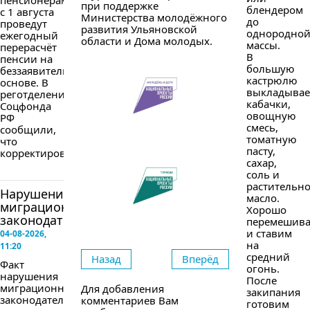
пенсионерам
при поддержке
блендером
с 1 августа
Министерства молодёжного
до
проведут
развития Ульяновской
однородно
ежегодный
области и Дома молодых.
массы.
перерасчёт
В
пенсии на
большую
беззаявительной
кастрюлю
основе. В
выкладыва
реготделении
кабачки,
Соцфонда
овощную
РФ
смесь,
сообщили,
томатную
что
пасту,
корректировка...
сахар,
соль и
растительн
Нарушение
масло.
миграционного
Хорошо
законодательства
перемешив
и ставим
04-08-2026,
на
11:20
средний
Назад
Вперёд
Факт
огонь.
нарушения
После
миграционного
Для добавления
закипания
законодательства
комментариев Вам
готовим