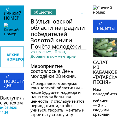
//
общество
СВЕЖИЙ
НОМЕР
В Ульяновской
//
области наградили
Рецепты
победителей
Золотой книги
Почёта молодёжи
29.06.2025,
180,
АРХИВ
Добавить комментарий
НОМЕРОВ
САЛАТ
Мероприятие
ИЗ
состоялось в День
КАБАЧКО
молодёжи 28 июня.
//
«ТАТАРСК
НОВОСТИ
ПЕСНЯ»
«Поздравляю молодёжь
ДНЯ:
Ульяновской области! Вы –
Нам
наше будущее, надежда и
понадобится
наша самая большая
Выступили
кабачки
ценность. Используйте этот
с успехом
— 2 кг;
период жизни, чтобы
04-08-2026,
сладкий
учиться, творить, мечтать и
11:26
красный
строить ту страну и ту