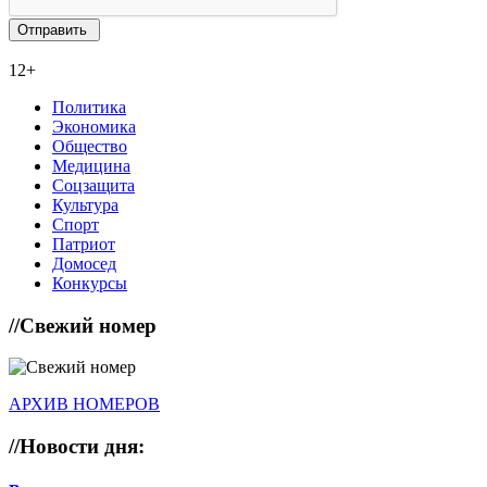
12+
Политика
Экономика
Общество
Медицина
Соцзащита
Культура
Спорт
Патриот
Домосед
Конкурсы
//
Свежий номер
АРХИВ НОМЕРОВ
//
Новости дня: