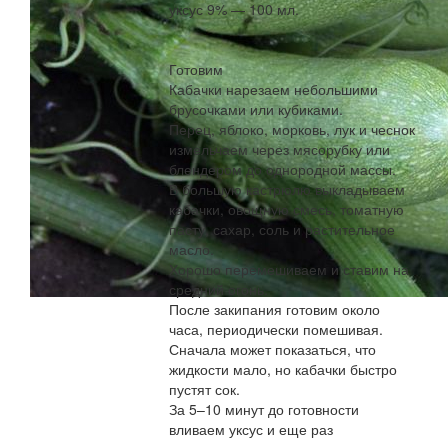
уксус 9% — 100 мл.
Готовим
Кабачки нарезаем небольшими
брусочками или кубиками.
Перец, яблоко, морковь, лук и чеснок
измельчаем через мясорубку или
блендером до однородной массы.
В большую кастрюлю выкладываем
кабачки, овощную смесь, томатную
пасту, сахар, соль и растительное
масло.
Хорошо перемешиваем и ставим на
средний огонь.
После закипания готовим около
часа, периодически помешивая.
Сначала может показаться, что
жидкости мало, но кабачки быстро
пустят сок.
За 5–10 минут до готовности
вливаем уксус и еще раз