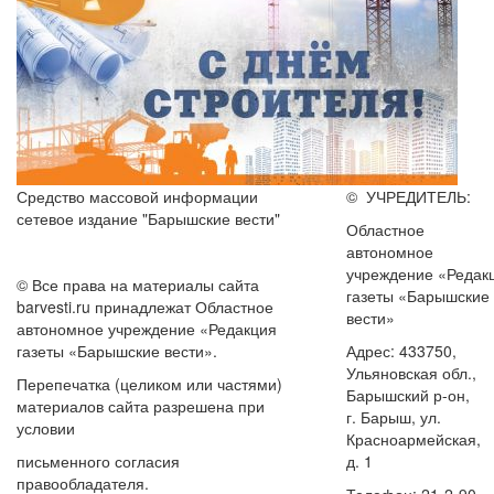
Средство массовой информации
© УЧРЕДИТЕЛЬ:
сетевое издание "Барышские вести"
Областное
автономное
учреждение «Редак
© Все права на материалы сайта
газеты «Барышские
barvesti.ru принадлежат Областное
вести»
автономное учреждение «Редакция
газеты «Барышские вести».
Адрес: 433750,
Ульяновская обл.,
Перепечатка (целиком или частями)
Барышский р-он,
материалов сайта разрешена при
г. Барыш, ул.
условии
Красноармейская,
письменного согласия
д. 1
правообладателя.
Телефон: 21-2-90