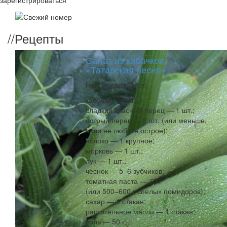
зарегистрироваться
//
Рецепты
Салат из кабачков
«Татарская песня»
Нам понадобится:
кабачки — 2 кг;
сладкий красный перец — 1 шт.;
острый перец — 2 шт. (или меньше,
если не любите острое);
яблоко — 1 крупное;
морковь — 1 шт.;
лук — 1 шт.;
чеснок — 5–6 зубчиков;
томатная паста — 70 г
(или 500–600 г спелых помидоров);
сахар — 1 стакан;
растительное масло — 1 стакан;
соль — 50 г;