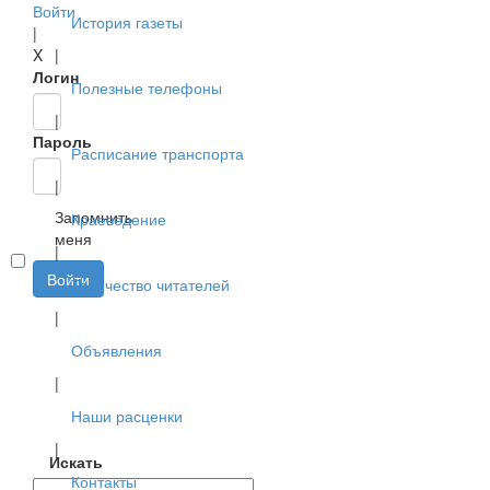
Войти
История газеты
|
X
|
Логин
Полезные телефоны
|
Пароль
Расписание транспорта
|
Запомнить
Краеведение
меня
|
Войти
Творчество читателей
|
Объявления
|
Наши расценки
|
Искать
Контакты