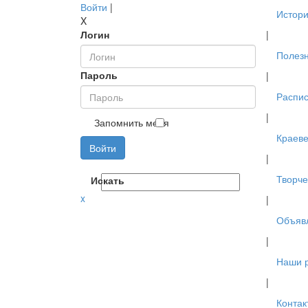
Войти
|
Истори
X
Логин
|
Полез
Пароль
|
Распис
|
Запомнить меня
Краев
Войти
|
Творче
Искать
x
|
Объяв
|
Наши 
|
Контак