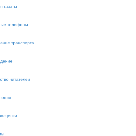
я газеты
ные телефоны
ание транспорта
едение
ство читателей
ления
расценки
ты