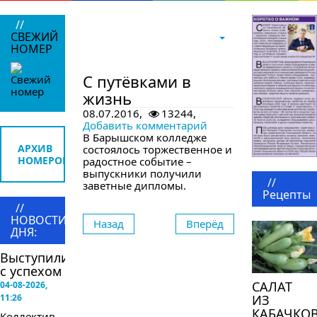
//
СВЕЖИЙ
НОМЕР
в следующем номере
С путёвками в
жизнь
08.07.2016,
13244,
Добавить комментарий
В Барышском колледже
АРХИВ
состоялось торжественное и
НОМЕРОВ
радостное событие –
выпускники получили
//
заветные дипломы.
Рецепты
//
НОВОСТИ
Назад
Вперёд
ДНЯ:
Выступили
с успехом
САЛАТ
04-08-2026,
11:26
ИЗ
КАБАЧКО
Коллектив