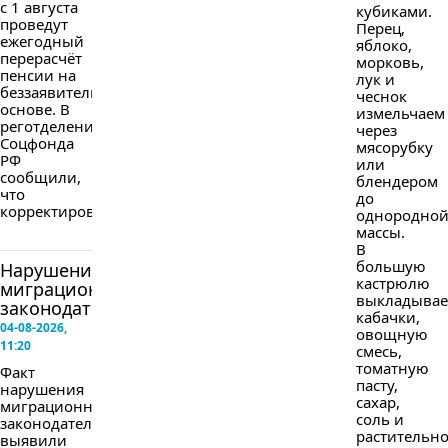
с 1 августа
кубиками.
проведут
Перец,
ежегодный
яблоко,
перерасчёт
морковь,
пенсии на
лук и
беззаявительной
чеснок
основе. В
измельчаем
реготделении
через
Соцфонда
мясорубку
РФ
или
сообщили,
блендером
что
до
корректировка...
однородно
массы.
В
большую
Нарушение
кастрюлю
миграционного
выкладыва
законодательства
кабачки,
04-08-2026,
овощную
11:20
смесь,
томатную
Факт
пасту,
нарушения
сахар,
миграционного
соль и
законодательства
растительн
выявили