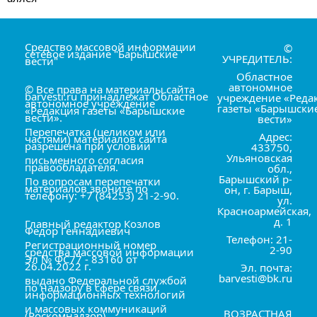
Средство массовой информации
©
сетевое издание "Барышские
УЧРЕДИТЕЛЬ:
вести"
Областное
автономное
© Все права на материалы сайта
barvesti.ru принадлежат Областное
учреждение «Реда
автономное учреждение
газеты «Барышски
«Редакция газеты «Барышские
вести».
вести»
Перепечатка (целиком или
Адрес:
частями) материалов сайта
разрешена при условии
433750,
Ульяновская
письменного согласия
правообладателя.
обл.,
Барышский р-
По вопросам перепечатки
материалов звоните по
он, г. Барыш,
телефону: +7 (84253) 21-2-90.
ул.
Красноармейская,
д. 1
Главный редактор Козлов
Фёдор Геннадиевич
Телефон: 21-
Регистрационный номер
2-90
средства массовой информации
Эл № ФС77 - 83160 от
26.04.2022 г.
Эл. почта:
barvesti@bk.ru
выдано Федеральной службой
по надзору в сфере связи,
информационных технологий
и массовых коммуникаций
ВОЗРАСТНАЯ
(Роскомнадзор).