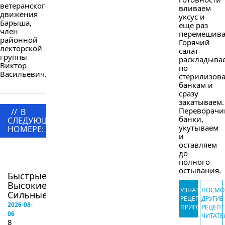
ветеранского
вливаем
движения
уксус и
Барыша,
еще раз
член
перемешива
районной
Горячий
лекторской
салат
группы
раскладыва
Виктор
по
Васильевич...
стерилизов
банкам и
сразу
закатываем.
Переворачи
//
В
банки,
СЛЕДУЮЩЕМ
укутываем
НОМЕРЕ:
и
оставляем
в
до
следующем
полного
номере
остывания.
Быстрые!
Высокие!
УЗНАТЬ
ПОСМО
Сильные!...
РЕЦЕПТ
ДРУГИЕ
2026-08-
ПРИГОТОВЛЕ
РЕЦЕП
06
ЧИТАТЕ
8