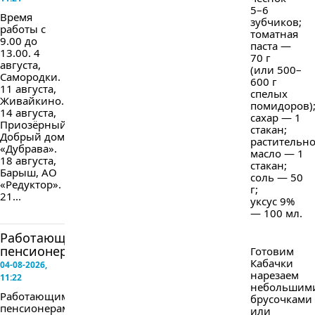
5–6
Время
зубчиков;
работы с
томатная
9.00 до
паста —
13.00. 4
70 г
августа,
(или 500–
Самородки.
600 г
11 августа,
спелых
Живайкино.
помидоров)
14 августа,
сахар — 1
Приозёрный,
стакан;
Добрый дом
растительн
«Дубрава».
масло — 1
18 августа,
стакан;
Барыш, АО
соль — 50
«Редуктор».
г;
21...
уксус 9%
— 100 мл.
Работающим
пенсионерам...
Готовим
Кабачки
04-08-2026,
нарезаем
11:22
небольшим
Работающим
брусочками
пенсионерам
или