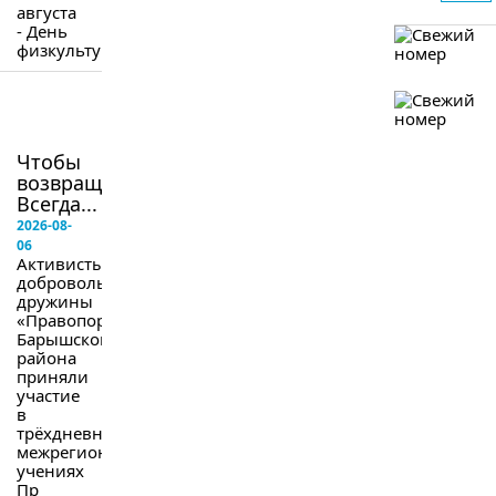
августа
- День
физкультурника.
в
следующем
номере
Чтобы
возвращались.
Всегда...
2026-08-
06
Активисты
добровольной
дружины
«Правопорядок»
Барышского
района
приняли
участие
в
трёхдневных
межрегиональных
учениях
Пр