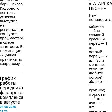
«ТАТАРСК
барышского
ПЕСНЯ»
Кадрового
центра с
Нам
успехом
понадобится
выступил
на
кабачки
региональном
— 2 кг;
конкурсе
сладкий
профмастерства
красный
в сфере
перец — 1
занятости. В
шт.;
номинации
острый
«Лучшая
перец — 2
практика по
шт. (или
кадровому...
меньше,
если не
любите
острое);
График
яблоко —
работы
1
передвижного
крупное;
флюорографического
морковь
комплекса
— 1 шт.;
в августе
лук — 1
шт.;
04-08-2026,
чеснок —
11:21