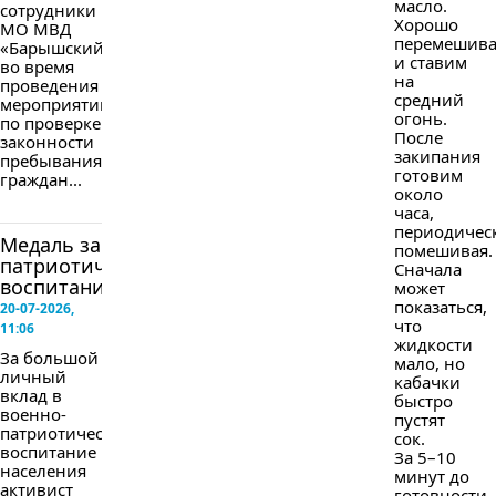
масло.
сотрудники
Хорошо
МО МВД
перемешив
«Барышский»
и ставим
во время
на
проведения
средний
мероприятий
огонь.
по проверке
После
законности
закипания
пребывания
готовим
граждан...
около
часа,
периодичес
Медаль за
помешивая.
патриотическое
Сначала
воспитание
может
показаться,
20-07-2026,
что
11:06
жидкости
За большой
мало, но
личный
кабачки
вклад в
быстро
военно-
пустят
патриотическое
сок.
воспитание
За 5–10
населения
минут до
активист
готовности