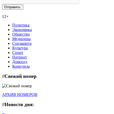
12+
Политика
Экономика
Общество
Медицина
Соцзащита
Культура
Спорт
Патриот
Домосед
Конкурсы
//
Свежий номер
АРХИВ НОМЕРОВ
//
Новости дня: