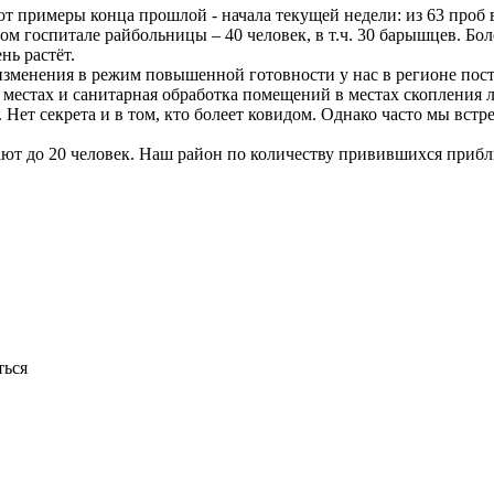
 примеры конца прошлой - начала текущей недели: из 63 проб вы
ом госпитале райбольницы – 40 человек, в т.ч. 30 барышцев. Бо
нь растёт.
изменения в режим повышенной готовности у нас в регионе пос
естах и санитарная обработка помещений в местах скопления лю
. Нет секрета и в том, кто болеет ковидом. Однако часто мы вст
ют до 20 человек. Наш район по количеству привившихся прибл
ться