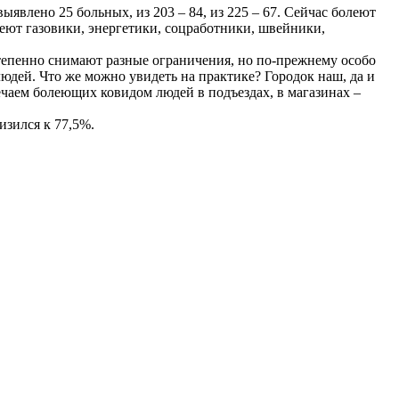
явлено 25 больных, из 203 – 84, из 225 – 67. Сейчас болеют
леют газовики, энергетики, соцработники, швейники,
тепенно снимают разные ограничения, но по-прежнему особо
дей. Что же можно увидеть на практике? Городок наш, да и
речаем болеющих ковидом людей в подъездах, в магазинах –
изился к 77,5%.