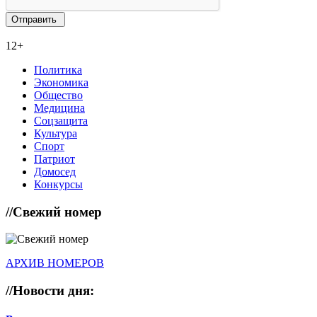
12+
Политика
Экономика
Общество
Медицина
Соцзащита
Культура
Спорт
Патриот
Домосед
Конкурсы
//
Свежий номер
АРХИВ НОМЕРОВ
//
Новости дня: