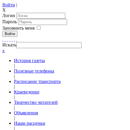
Войти
|
X
Логин
Пароль
Запомнить меня
Войти
Искать
x
История газеты
|
Полезные телефоны
|
Расписание транспорта
|
Краеведение
|
Творчество читателей
|
Объявления
|
Наши расценки
|