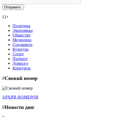
12+
Политика
Экономика
Общество
Медицина
Соцзащита
Культура
Спорт
Патриот
Домосед
Конкурсы
//
Свежий номер
АРХИВ НОМЕРОВ
//
Новости дня: