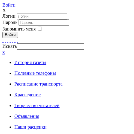
Войти
|
X
Логин
Пароль
Запомнить меня
Войти
Искать
x
История газеты
|
Полезные телефоны
|
Расписание транспорта
|
Краеведение
|
Творчество читателей
|
Объявления
|
Наши расценки
|