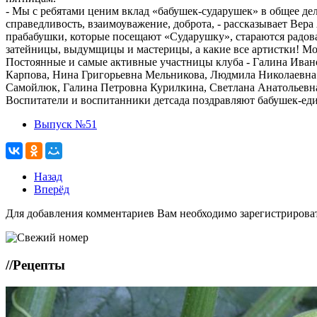
- Мы с ребятами ценим вклад «бабушек-сударушек» в общее дел
справедливость, взаимоуважение, доброта, - рассказывает Вера
прабабушки, которые посещают «Сударушку», стараются радова
затейницы, выдумщицы и мастерицы, а какие все артистки! Мо
Постоянные и самые активные участницы клуба - Галина Ива
Карпова, Нина Григорьевна Мельникова, Людмила Николаевна 
Самойлюк, Галина Петровна Курилкина, Светлана Анатольевн
Воспитатели и воспитанники детсада поздравляют бабушек-ед
Выпуск №51
Назад
Вперёд
Для добавления комментариев Вам необходимо зарегистрирова
//
Рецепты