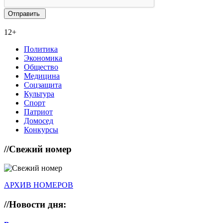
12+
Политика
Экономика
Общество
Медицина
Соцзащита
Культура
Спорт
Патриот
Домосед
Конкурсы
//
Свежий номер
АРХИВ НОМЕРОВ
//
Новости дня: