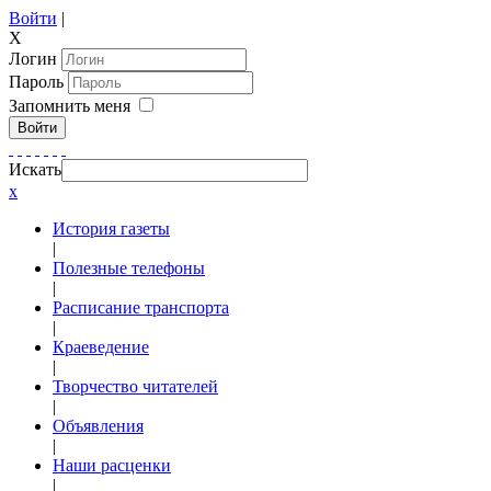
Войти
|
X
Логин
Пароль
Запомнить меня
Войти
Искать
x
История газеты
|
Полезные телефоны
|
Расписание транспорта
|
Краеведение
|
Творчество читателей
|
Объявления
|
Наши расценки
|