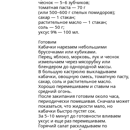
чеснок — 5–6 зубчиков;
томатная паста — 70 г
(или 500–600 г спелых помидоров);
сахар — 1 стакан;
растительное масло — 1 стакан;
соль — 50 г;
уксус 9% — 100 мл.
Готовим
Кабачки нарезаем небольшими
брусочками или кубиками.
Перец, яблоко, морковь, лук и чеснок
измельчаем через мясорубку или
блендером до однородной массы.
В большую кастрюлю выкладываем
кабачки, овощную смесь, томатную пасту,
сахар, соль и растительное масло.
Хорошо перемешиваем и ставим на
средний огонь.
После закипания готовим около часа,
периодически помешивая. Сначала может
показаться, что жидкости мало, но
кабачки быстро пустят сок.
За 5–10 минут до готовности вливаем
уксус и еще раз перемешиваем.
Горячий салат раскладываем по