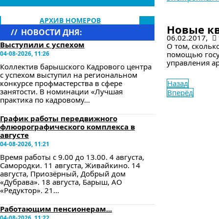
в следующе
АРХИВ НОМЕРОВ
Новые кв
//
НОВОСТИ ДНЯ:
06.02.2017,
Выступили с успехом
О том, скольк
04-08-2026, 11:26
помощью госу
управления ар
Коллектив барышского Кадрового центра
с успехом выступил на региональном
конкурсе профмастерства в сфере
Назад
занятости. В номинации «Лучшая
Вперёд
практика по кадровому...
График работы передвижного
флюорографического комплекса в
августе
04-08-2026, 11:21
Время работы с 9.00 до 13.00. 4 августа,
Самородки. 11 августа, Живайкино. 14
августа, Приозёрный, Добрый дом
«Дубрава». 18 августа, Барыш, АО
«Редуктор». 21...
Работающим пенсионерам...
04-08-2026, 11:22