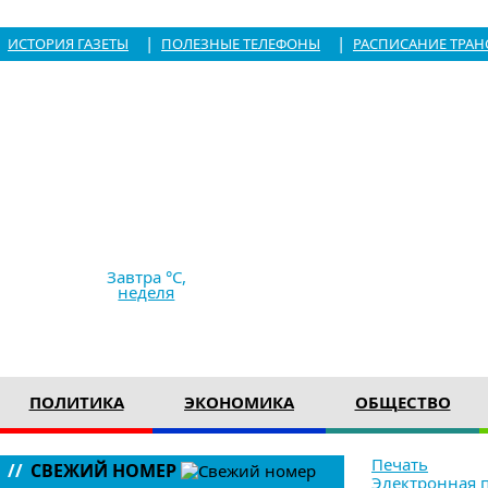
|
|
ИСТОРИЯ ГАЗЕТЫ
ПОЛЕЗНЫЕ ТЕЛЕФОНЫ
РАСПИСАНИЕ ТРАН
7.08.2026,
22:25
+28 °C
небольшой дождь
Ветер
2.94 м/с
761 мм рт с
Завтра °C,
неделя
ПОЛИТИКА
ЭКОНОМИКА
ОБЩЕСТВО
Печать
//
СВЕЖИЙ НОМЕР
Электронная 