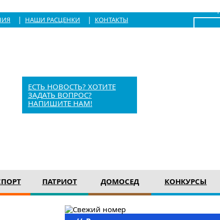
|
Войти
|
|
НИЯ
НАШИ РАСЦЕНКИ
КОНТАКТЫ
x
Барыш, Красноармейская, 1
+7 (84253) 21-1-56
barvesti@bk.ru
ЕСТЬ НОВОСТЬ? ХОТИТЕ
ЗАДАТЬ ВОПРОС?
НАПИШИТЕ НАМ!
12+
СПОРТ
ПАТРИОТ
ДОМОСЕД
КОНКУРСЫ