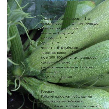
Нам понадобится:
кабачки — 2 кг;
сладкий красный перец — 1 шт.;
острый перец — 2 шт. (или меньше,
если не любите острое);
яблоко — 1 крупное;
морковь — 1 шт.;
лук — 1 шт.;
чеснок — 5–6 зубчиков;
томатная паста — 70 г
(или 500–600 г спелых помидоров);
сахар — 1 стакан;
растительное масло — 1 стакан;
соль — 50 г;
уксус 9% — 100 мл.
Готовим
Кабачки нарезаем небольшими
брусочками или кубиками.
Перец, яблоко, морковь, лук и чеснок