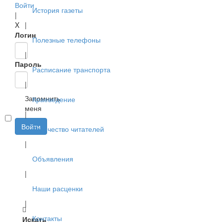
Войти
История газеты
|
X
|
Логин
Полезные телефоны
|
Пароль
Расписание транспорта
|
Запомнить
Краеведение
меня
|
Войти
Творчество читателей
|
Объявления
|
Наши расценки
|
Контакты
Искать