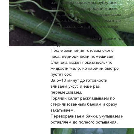
измельчаем через мясорубку или
блендером до однородной массы.
В большую кастрюлю выкладываем
кабачки, овощную смесь, томатную
пасту, сахар, соль и растительное
масло.
Хорошо перемешиваем и ставим на
средний огонь.
После закипания готовим около
часа, периодически помешивая.
Сначала может показаться, что
жидкости мало, но кабачки быстро
пустят сок.
За 5–10 минут до готовности
вливаем уксус и еще раз
перемешиваем.
Горячий салат раскладываем по
стерилизованным банкам и сразу
закатываем.
Переворачиваем банки, укутываем и
оставляем до полного остывания.