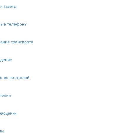
я газеты
ные телефоны
ание транспорта
едение
ство читателей
ления
расценки
ты