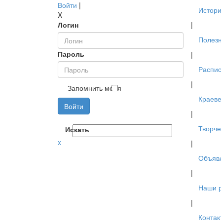
Войти
|
Истори
X
Логин
|
Полез
Пароль
|
Распис
|
Запомнить меня
Краев
Войти
|
Творче
Искать
x
|
Объяв
|
Наши 
|
Контак