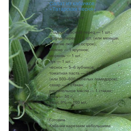
Салат из кабачков
«Татарская песня»
Нам понадобится:
кабачки — 2 кг;
сладкий красный перец — 1 шт.;
острый перец — 2 шт. (или меньше,
если не любите острое);
яблоко — 1 крупное;
морковь — 1 шт.;
лук — 1 шт.;
чеснок — 5–6 зубчиков;
томатная паста — 70 г
(или 500–600 г спелых помидоров);
сахар — 1 стакан;
растительное масло — 1 стакан;
соль — 50 г;
уксус 9% — 100 мл.
Готовим
Кабачки нарезаем небольшими