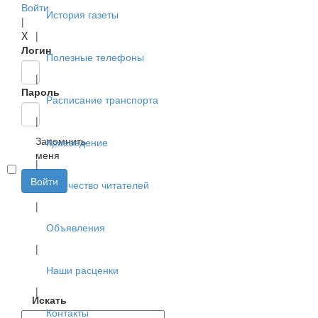
Войти
История газеты
|
X
|
Логин
Полезные телефоны
|
Пароль
Расписание транспорта
|
Запомнить
Краеведение
меня
|
Войти
Творчество читателей
|
Объявления
|
Наши расценки
|
Искать
Контакты