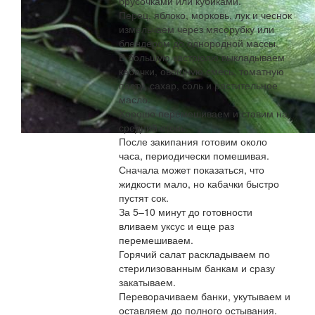
брусочками или кубиками.
Перец, яблоко, морковь, лук и чеснок
измельчаем через мясорубку или
блендером до однородной массы.
В большую кастрюлю выкладываем
кабачки, овощную смесь, томатную
пасту, сахар, соль и растительное
масло.
Хорошо перемешиваем и ставим на
средний огонь.
После закипания готовим около
часа, периодически помешивая.
Сначала может показаться, что
жидкости мало, но кабачки быстро
пустят сок.
За 5–10 минут до готовности
вливаем уксус и еще раз
перемешиваем.
Горячий салат раскладываем по
стерилизованным банкам и сразу
закатываем.
Переворачиваем банки, укутываем и
оставляем до полного остывания.