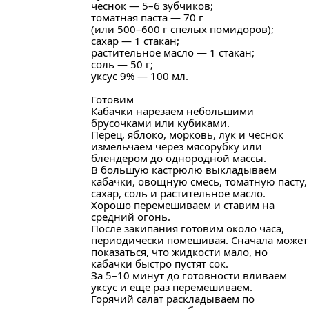
чеснок — 5–6 зубчиков;
томатная паста — 70 г
(или 500–600 г спелых помидоров);
сахар — 1 стакан;
растительное масло — 1 стакан;
соль — 50 г;
уксус 9% — 100 мл.
Готовим
Кабачки нарезаем небольшими
брусочками или кубиками.
Перец, яблоко, морковь, лук и чеснок
измельчаем через мясорубку или
блендером до однородной массы.
В большую кастрюлю выкладываем
кабачки, овощную смесь, томатную пасту,
сахар, соль и растительное масло.
Хорошо перемешиваем и ставим на
средний огонь.
После закипания готовим около часа,
периодически помешивая. Сначала может
показаться, что жидкости мало, но
кабачки быстро пустят сок.
За 5–10 минут до готовности вливаем
уксус и еще раз перемешиваем.
Горячий салат раскладываем по