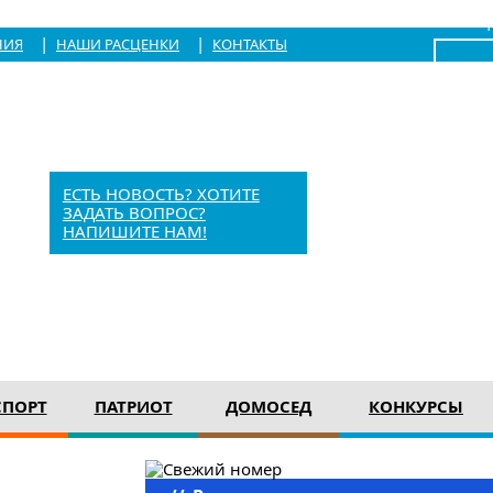
|
Войти
|
|
НИЯ
НАШИ РАСЦЕНКИ
КОНТАКТЫ
x
Барыш, Красноармейская, 1
+7 (84253) 21-1-56
barvesti@bk.ru
ЕСТЬ НОВОСТЬ? ХОТИТЕ
ЗАДАТЬ ВОПРОС?
НАПИШИТЕ НАМ!
12+
СПОРТ
ПАТРИОТ
ДОМОСЕД
КОНКУРСЫ