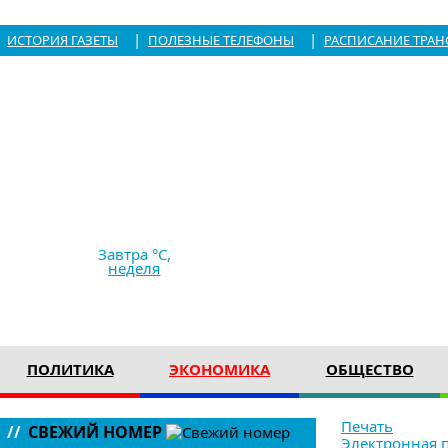
|
|
ИСТОРИЯ ГАЗЕТЫ
ПОЛЕЗНЫЕ ТЕЛЕФОНЫ
РАСПИСАНИЕ ТРАН
8.08.2026,
10:15
+30 °C
сильный дождь
Ветер
10 м/с
759 мм рт с
Завтра °C,
неделя
ПОЛИТИКА
ЭКОНОМИКА
ОБЩЕСТВО
Печать
//
СВЕЖИЙ НОМЕР
Электронная 