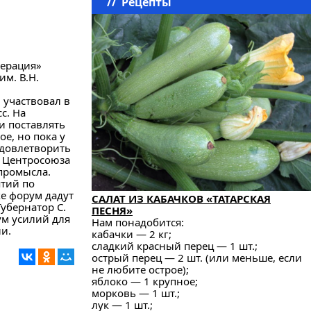
//
Рецепты
перация»
им. В.Н.
 участвовал в
с. На
и поставлять
е, но пока у
удовлетворить
а Центросоюза
промысла.
ятий по
е форум дадут
САЛАТ ИЗ КАБАЧКОВ «ТАТАРСКАЯ
убернатор С.
ПЕСНЯ»
ум усилий для
Нам понадобится:
ии.
кабачки — 2 кг;
сладкий красный перец — 1 шт.;
острый перец — 2 шт. (или меньше, если
не любите острое);
яблоко — 1 крупное;
морковь — 1 шт.;
лук — 1 шт.;