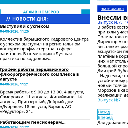
экономика
АРХИВ НОМЕРОВ
Внесли в
//
НОВОСТИ ДНЯ:
Выпуск №7
,
1
Выступили с успехом
В работе сост
04-08-2026, 11:26
приняли участ
Поливанова и
Коллектив барышского Кадрового центра
Директор Акшу
с успехом выступил на региональном
выставке-ярма
конкурсе профмастерства в сфере
акшуатской п
занятости. В номинации «Лучшая
плетёные корз
практика по кадровому...
них нет столь
большой спрос
График работы передвижного
Дмитрий Зубо
флюорографического комплекса в
- Надеемся, ч
августе
устойчивому р
04-08-2026, 11:21
новый толчок 
Морозов в св
Время работы с 9.00 до 13.00. 4 августа,
реализации да
Самородки. 11 августа, Живайкино. 14
Выпуск №7
августа, Приозёрный, Добрый дом
«Дубрава». 18 августа, Барыш, АО
«Редуктор». 21...
Назад
Вперёд
Работающим пенсионерам...
Для добавлен
04-08-2026, 11:22