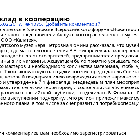
клад в кооперацию
6.02.2018,
1085,
Добавить комментарий
оявшегося в Ульяновске Всероссийского форума «Новая коо
ие также представители Акшуатского краеведческого музея 
 ООО «Калатея».
атского музея Вера Петровна Фомина рассказала, что музей
рке, где мастер лозоплетения В.Е. Чекарлеев дал мастер-клас
лощадке было много зрителей, предприниматели предлагал
ины в их магазины. Акшуатцам было приятно услышать тако
ко мастеров и необходимого количества материала, чтобы 
. Также акшуатскую площадку посетил председатель Совет
в, который поддержал идею возрождения этого народного 
то и утверждённый 1 февраля Д. Медведевым план меропри
азвитию сельских территорий, и состоявшийся в Ульяновск
развитию российской глубинки, - поделилась В. Фомина. - Г
оём выступлении подчеркнул, что регион приложит максим
нного плана, в том числе за счёт развития потребкооперац
ия комментариев Вам необходимо зарегистрироваться