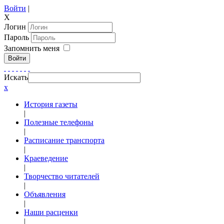
Войти
|
X
Логин
Пароль
Запомнить меня
Войти
Искать
x
История газеты
|
Полезные телефоны
|
Расписание транспорта
|
Краеведение
|
Творчество читателей
|
Объявления
|
Наши расценки
|