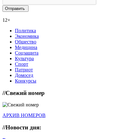
12+
Политика
Экономика
Общество
Медицина
Соцзащита
Культура
Спорт
Патриот
Домосед
Конкурсы
//
Свежий номер
АРХИВ НОМЕРОВ
//
Новости дня: