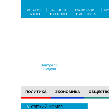
|
|
|
ИСТОРИЯ
ПОЛЕЗНЫЕ
РАСПИСАНИЕ
КР
ГАЗЕТЫ
ТЕЛЕФОНЫ
ТРАНСПОРТА
6.08.2026,
19:16
+25 °C
ясно
Ветер
2.4 м/с
764 мм рт с
Завтра °C,
неделя
ПОЛИТИКА
ЭКОНОМИКА
ОБЩЕСТВ
//
СВЕЖИЙ НОМЕР