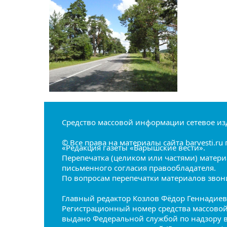
Средство массовой информации сетевое из
© Все права на материалы сайта barvesti.
«Редакция газеты «Барышские вести».
Перепечатка (целиком или частями) матери
письменного согласия правообладателя.
По вопросам перепечатки материалов звонит
Главный редактор Козлов Фёдор Геннадие
Регистрационный номер средства массовой 
выдано Федеральной службой по надзору 