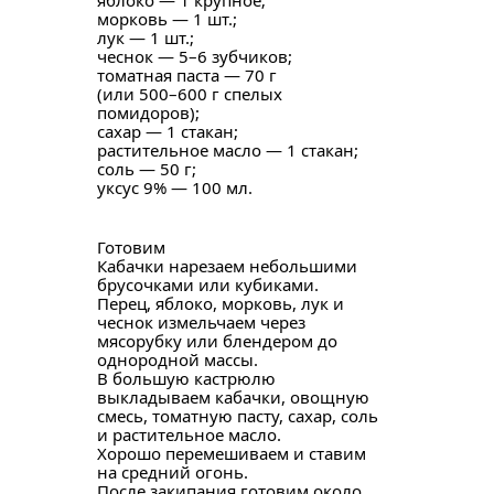
яблоко — 1 крупное;
морковь — 1 шт.;
лук — 1 шт.;
чеснок — 5–6 зубчиков;
томатная паста — 70 г
(или 500–600 г спелых
помидоров);
сахар — 1 стакан;
растительное масло — 1 стакан;
соль — 50 г;
уксус 9% — 100 мл.
Готовим
Кабачки нарезаем небольшими
брусочками или кубиками.
Перец, яблоко, морковь, лук и
чеснок измельчаем через
мясорубку или блендером до
однородной массы.
В большую кастрюлю
выкладываем кабачки, овощную
смесь, томатную пасту, сахар, соль
и растительное масло.
Хорошо перемешиваем и ставим
на средний огонь.
После закипания готовим около