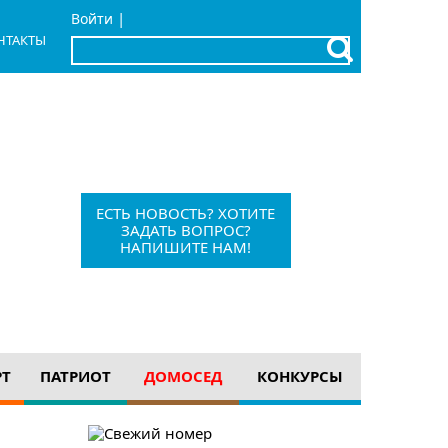
|
Войти
НТАКТЫ
x
Барыш, Красноармейская, 1
+7 (84253) 21-1-56
barvesti@bk.ru
ЕСТЬ НОВОСТЬ? ХОТИТЕ
ЗАДАТЬ ВОПРОС?
НАПИШИТЕ НАМ!
12+
РТ
ПАТРИОТ
ДОМОСЕД
КОНКУРСЫ