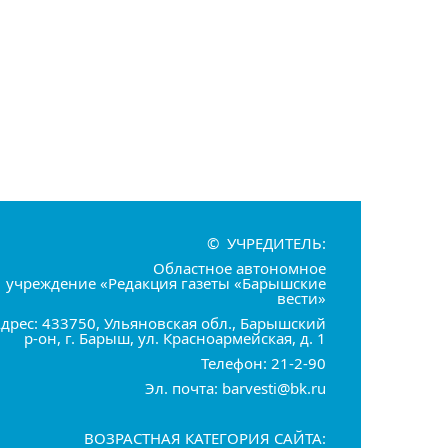
© УЧРЕДИТЕЛЬ:
Областное автономное
учреждение «Редакция газеты «Барышские
вести»
дрес: 433750, Ульяновская обл., Барышский
р-он, г. Барыш, ул. Красноармейская, д. 1
Телефон: 21-2-90
Эл. почта: barvesti@bk.ru
ВОЗРАСТНАЯ КАТЕГОРИЯ САЙТА: