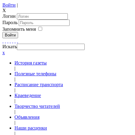
Войти
|
X
Логин
Пароль
Запомнить меня
Войти
Искать
x
История газеты
|
Полезные телефоны
|
Расписание транспорта
|
Краеведение
|
Творчество читателей
|
Объявления
|
Наши расценки
|