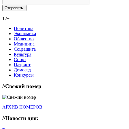
12+
Политика
Экономика
Общество
Медицина
Соцзащита
Культура
Спорт
Патриот
Домосед
Конкурсы
//
Свежий номер
АРХИВ НОМЕРОВ
//
Новости дня: