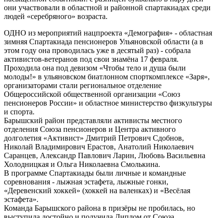
они участвовали в областной и районной спартакиадах среди
людей «серебряного» возраста.
ОДНО из мероприятий нацпроекта «Демография» - областная
зимняя Спартакиада пенсионеров Ульяновской области (а в
этом году она проводилась уже в десятый раз) - собрала
активистов-ветеранов под свои знамёна 17 февраля.
Проходила она под девизом «Чтобы тело и душа были
молоды!» в ульяновском биатлонном спорткомплексе «Заря»,
организаторами стали региональное отделение
Общероссийской общественной организации «Союз
пенсионеров России» и областное министерство физкультуры
и спорта.
Барышский район представляли активисты местного
отделения Союза пенсионеров и Центра активного
долголетия «Активист» Дмитрий Петрович Сдобнов,
Николай Владимирович Ерастов, Анатолий Николаевич
Саранцев, Александр Павлович Ларин, Любовь Васильевна
Холодницкая и Ольга Николаевна Смолькина.
В программе Спартакиады были личные и командные
соревнования - лыжная эстафета, лыжные гонки,
«Деревенский хоккей» (хоккей на валенках) и «Весёлая
эстафета».
Команда Барышского района в призёры не пробилась, но
выступила достойно и получила Диплом от Союза