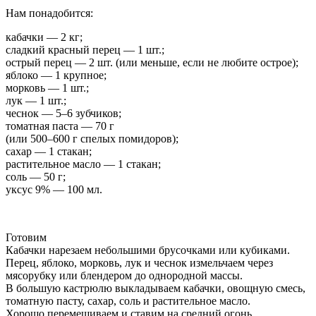
Нам понадобится:
кабачки — 2 кг;
сладкий красный перец — 1 шт.;
острый перец — 2 шт. (или меньше, если не любите острое);
яблоко — 1 крупное;
морковь — 1 шт.;
лук — 1 шт.;
чеснок — 5–6 зубчиков;
томатная паста — 70 г
(или 500–600 г спелых помидоров);
сахар — 1 стакан;
растительное масло — 1 стакан;
соль — 50 г;
уксус 9% — 100 мл.
Готовим
Кабачки нарезаем небольшими брусочками или кубиками.
Перец, яблоко, морковь, лук и чеснок измельчаем через
мясорубку или блендером до однородной массы.
В большую кастрюлю выкладываем кабачки, овощную смесь,
томатную пасту, сахар, соль и растительное масло.
Хорошо перемешиваем и ставим на средний огонь.