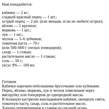
Нам понадобится:
кабачки — 2 кг;
сладкий красный перец — 1 шт.;
острый перец — 2 шт. (или меньше, если не любите острое);
яблоко — 1 крупное;
морковь — 1 шт.;
лук — 1 шт.;
чеснок — 5–6 зубчиков;
томатная паста — 70 г
(или 500–600 г спелых помидоров);
сахар — 1 стакан;
растительное масло — 1 стакан;
соль — 50 г;
уксус 9% — 100 мл.
Готовим
Кабачки нарезаем небольшими брусочками или кубиками.
Перец, яблоко, морковь, лук и чеснок измельчаем через
мясорубку или блендером до однородной массы.
В большую кастрюлю выкладываем кабачки, овощную смесь,
томатную пасту, сахар, соль и растительное масло.
Хорошо перемешиваем и ставим на средний огонь.