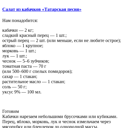
Салат из кабачков «Татарская песня»
Нам понадобится:
кабачки — 2 кг;
сладкий красный перец — 1 шт.;
острый перец — 2 шт. (или меньше, если не любите острое);
яблоко — 1 крупное;
морковь — 1 шт.;
лук — 1 шт.;
чеснок — 5–6 зубчиков;
томатная паста — 70 г
(или 500–600 г спелых помидоров);
сахар — 1 стакан;
растительное масло — 1 стакан;
соль — 50 г;
уксус 9% — 100 мл.
Готовим
Кабачки нарезаем небольшими брусочками или кубиками.
Перец, яблоко, морковь, лук и чеснок измельчаем через
мясорубку или блендером до однородной массы.