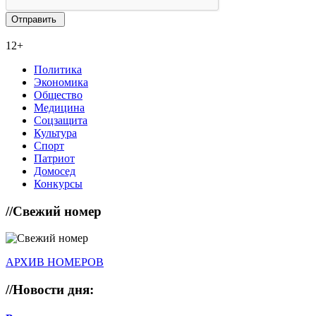
12+
Политика
Экономика
Общество
Медицина
Соцзащита
Культура
Спорт
Патриот
Домосед
Конкурсы
//
Свежий номер
АРХИВ НОМЕРОВ
//
Новости дня: