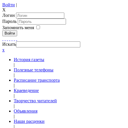
Войти
|
X
Логин
Пароль
Запомнить меня
Войти
Искать
x
История газеты
|
Полезные телефоны
|
Расписание транспорта
|
Краеведение
|
Творчество читателей
|
Объявления
|
Наши расценки
|