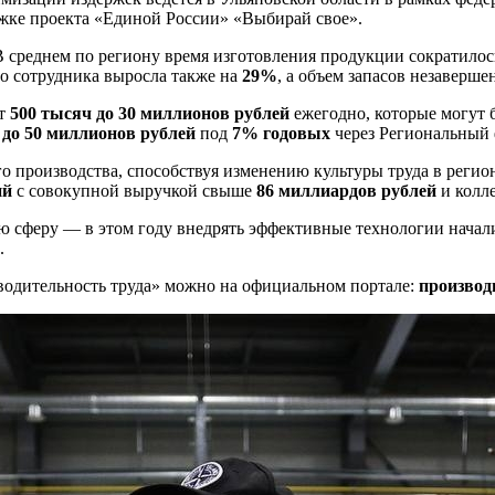
жке проекта «Единой России» «Выбирай свое».
В среднем по региону время изготовления продукции сократилос
о сотрудника выросла также на
29%
, а объем запасов незаверш
от
500 тысяч до 30 миллионов рублей
ежегодно, которые могут б
 до 50 миллионов рублей
под
7% годовых
через Региональный
 производства, способствуя изменению культуры труда в регион
ий
с совокупной выручкой свыше
86 миллиардов рублей
и колл
ю сферу — в этом году внедрять эффективные технологии начал
.
водительность труда» можно на официальном портале:
производ