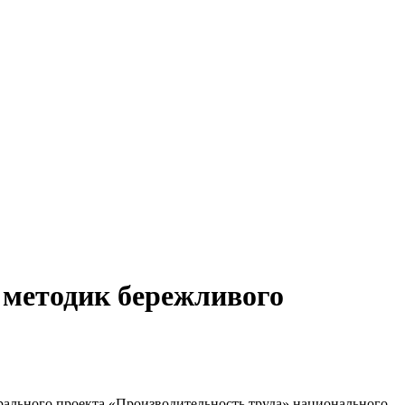
 методик бережливого
рального проекта «Производительность труда» национального