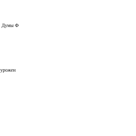
ой Думы Ф
 урожен