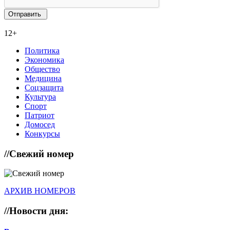
12+
Политика
Экономика
Общество
Медицина
Соцзащита
Культура
Спорт
Патриот
Домосед
Конкурсы
//
Свежий номер
АРХИВ НОМЕРОВ
//
Новости дня: