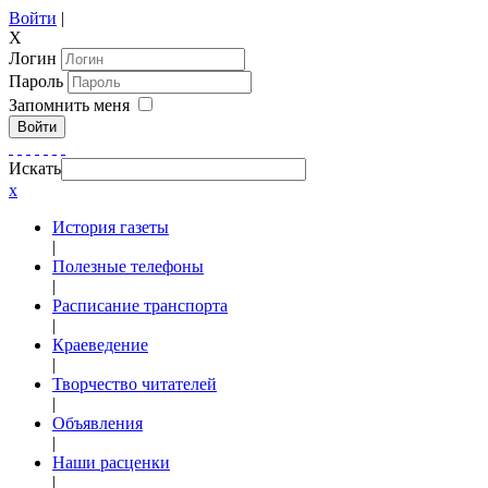
Войти
|
X
Логин
Пароль
Запомнить меня
Войти
Искать
x
История газеты
|
Полезные телефоны
|
Расписание транспорта
|
Краеведение
|
Творчество читателей
|
Объявления
|
Наши расценки
|