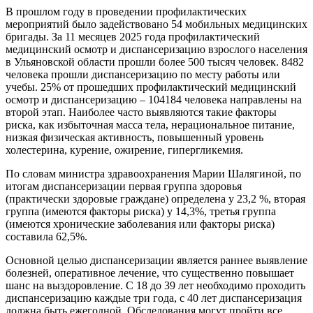
В прошлом году в проведении профилактических
мероприятий было задействовано 54 мобильных медицинских
бригады. За 11 месяцев 2025 года профилактический
медицинский осмотр и диспансеризацию взрослого населения
в Ульяновской области прошли более 500 тысяч человек. 8482
человека прошли диспансеризацию по месту работы или
учебы. 25% от прошедших профилактический медицинский
осмотр и диспансеризацию – 104184 человека направлены на
второй этап. Наиболее часто выявляются такие факторы
риска, как избыточная масса тела, нерациональное питание,
низкая физическая активность, повышенный уровень
холестерина, курение, ожирение, гипергликемия.
По словам министра здравоохранения Марии Шалягиной, по
итогам диспансеризации первая группа здоровья
(практически здоровые граждане) определена у 23,2 %, вторая
группа (имеются факторы риска) у 14,3%, третья группа
(имеются хронические заболевания или факторы риска)
составила 62,5%.
Основной целью диспансеризации является раннее выявление
болезней, оперативное лечение, что существенно повышает
шанс на выздоровление. С 18 до 39 лет необходимо проходить
диспансеризацию каждые три года, с 40 лет диспансеризация
должна быть ежегодной. Обследования могут пройти все