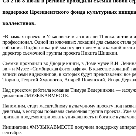
Со 2 по 8 июля в регионе проходили съемки новой
поддержке Президентского фонда культурных инициа
коллективов.
«
В рамках проекта в Ульяновске мы записали 11 вокалистов и 
профессионал. Одной из ключевых локаций для съемок стала ре
собрания. Подбор локаций мы осуществляем для каждой песн
директор съемочной группы проекта Никита Шишкин.
Съемки проходили во Дворце книги, в Доме-музее В.И. Ленина,
вв.» и Музее «Симбирская фотография». В качестве локаций 
записи семи видеоклипов, в которых будут представлены все р
Тюрина, Георгий Худоногов, Андрей Полянский, Игорь Деркач
Над проектом работала команда Тимура Ведерникова — заслуже
движения #МУЗЫКАВМЕСТЕ.
Напомним, старт масштабному культурному проекту под наз
девятым, в котором побывала съемочная группа проекта. Уже з
призван продемонстрировать уникальность и богатое культурно
Инициатива #МУЗЫКАВМЕСТЕ получила поддержку аппарата по
сентябре.