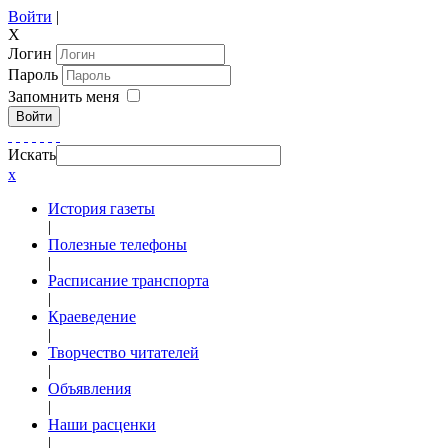
Войти
|
X
Логин
Пароль
Запомнить меня
Войти
Искать
x
История газеты
|
Полезные телефоны
|
Расписание транспорта
|
Краеведение
|
Творчество читателей
|
Объявления
|
Наши расценки
|