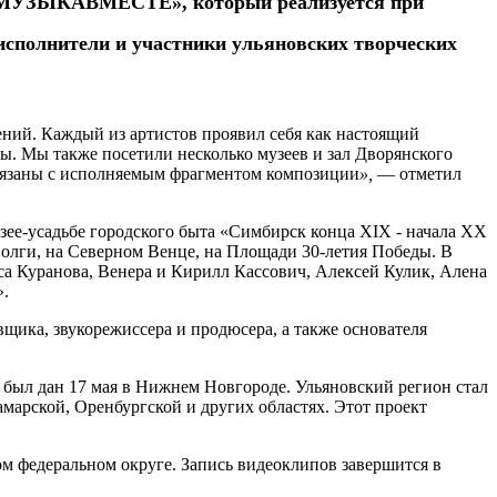
а «#МУЗЫКАВМЕСТЕ», который реализуется при
исполнители и участники ульяновских творческих
нений. Каждый из артистов проявил себя как настоящий
ты. Мы также посетили несколько музеев и зал Дворянского
вязаны с исполняемым фрагментом композиции
»,
— отметил
зее-усадьбе городского быта «Симбирск конца XIX - начала XX
олги, на Северном Венце, на Площади 30-летия Победы. В
са Куранова, Венера и Кирилл Кассович, Алексей Кулик, Алена
».
ика, звукорежиссера и продюсера, а также основателя
 дан 17 мая в Нижнем Новгороде. Ульяновский регион стал
амарской, Оренбургской и других областях. Этот проект
федеральном округе. Запись видеоклипов завершится в