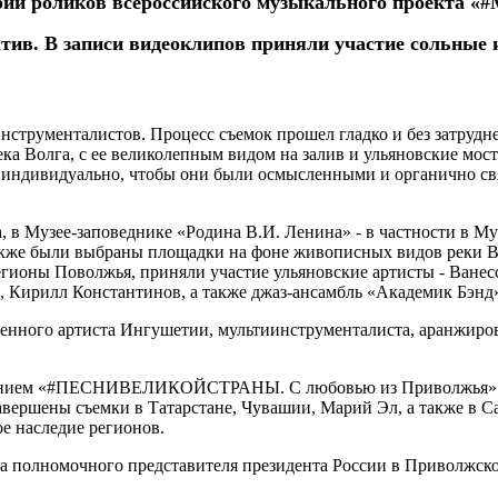
 серии роликов всероссийского музыкального проект
тив. В записи видеоклипов приняли участие сольные 
инструменталистов. Процесс съемок прошел гладко и без затруд
ка Волга, с ее великолепным видом на залив и ульяновские мос
и индивидуально, чтобы они были осмысленными и органично с
 в Музее-заповеднике «Родина В.И. Ленина» - в частности в Му
также были выбраны площадки на фоне живописных видов реки В
егионы Поволжья, приняли участие ульяновские артисты - Ванес
, Кирилл Константинов, а также джаз-ансамбль «Академик Бэнд
нного артиста Ингушетии, мультиинструменталиста, аранжировщ
ванием «#ПЕСНИВЕЛИКОЙСТРАНЫ. С любовью из Приволжья» был
авершены съемки в Татарстане, Чувашии, Марий Эл, а также в С
е наследие регионов.
лномочного представителя президента России в Приволжском 