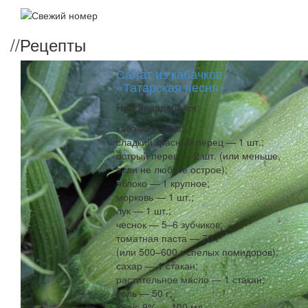
//
Рецепты
Салат из кабачков
«Татарская песня»
Нам понадобится:
кабачки — 2 кг;
сладкий красный перец — 1 шт.;
острый перец — 2 шт. (или меньше,
если не любите острое);
яблоко — 1 крупное;
морковь — 1 шт.;
лук — 1 шт.;
чеснок — 5–6 зубчиков;
томатная паста — 70 г
(или 500–600 г спелых помидоров);
сахар — 1 стакан;
растительное масло — 1 стакан;
соль — 50 г;
уксус 9% — 100 мл.