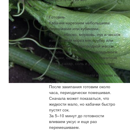
Готовим
Кабачки нарезаем небольшими
брусочками или кубиками.
Перец, яблоко, морковь, лук и чеснок
измельчаем через мясорубку или
блендером до однородной массы.
В большую кастрюлю выкладываем
кабачки, овощную смесь, томатную
пасту, сахар, соль и растительное
масло.
Хорошо перемешиваем и ставим на
средний огонь.
После закипания готовим около
часа, периодически помешивая.
Сначала может показаться, что
жидкости мало, но кабачки быстро
пустят сок.
За 5–10 минут до готовности
вливаем уксус и еще раз
перемешиваем.