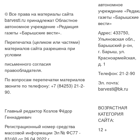
автономное
учреждение «Редак
© Все права на материалы сайта
газеты «Барышские
barvesti.ru принадлежат Областное
вести»
автономное учреждение «Редакция
газеты «Барышские вести».
Адрес: 433750,
Ульяновская обл.,
Перепечатка (целиком или частями)
Барышский р-он,
материалов сайта разрешена при
г. Барыш, ул.
условии
Красноармейская,
письменного согласия
д. 1
правообладателя.
Телефон: 21-2-90
По вопросам перепечатки материалов
Эл. почта:
звоните по телефону: +7 (84253) 21-2-
barvesti@bk.ru
90.
ВОЗРАСТНАЯ
Главный редактор Козлов Фёдор
КАТЕГОРИЯ
Геннадиевич
САЙТА:
Регистрационный номер средства
12 +
массовой информации Эл № ФС77 -
83160 от 26.04.2022 г.