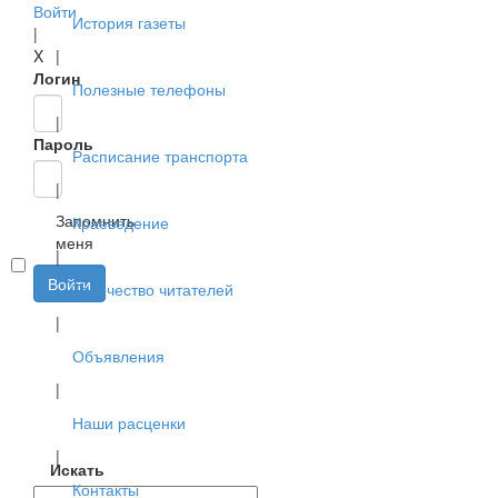
Войти
История газеты
|
X
|
Логин
Полезные телефоны
|
Пароль
Расписание транспорта
|
Запомнить
Краеведение
меня
|
Войти
Творчество читателей
|
Объявления
|
Наши расценки
|
Искать
Контакты