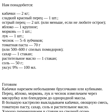
Нам понадобится:
кабачки — 2 кг;
сладкий красный перец — 1 шт.;
острый перец — 2 шт. (или меньше, если не любите острое);
яблоко — 1 крупное;
морковь — 1 шт.;
лук — 1 шт.;
чеснок — 5–6 зубчиков;
томатная паста — 70 г
(или 500–600 г спелых помидоров);
сахар — 1 стакан;
растительное масло — 1 стакан;
соль — 50 г;
уксус 9% — 100 мл.
Готовим
Кабачки нарезаем небольшими брусочками или кубиками.
Перец, яблоко, морковь, лук и чеснок измельчаем через
мясорубку или блендером до однородной массы.
В большую кастрюлю выкладываем кабачки, овощную смесь,
томатную пасту, сахар, соль и растительное масло.
Хорошо перемешиваем и ставим на средний огонь.