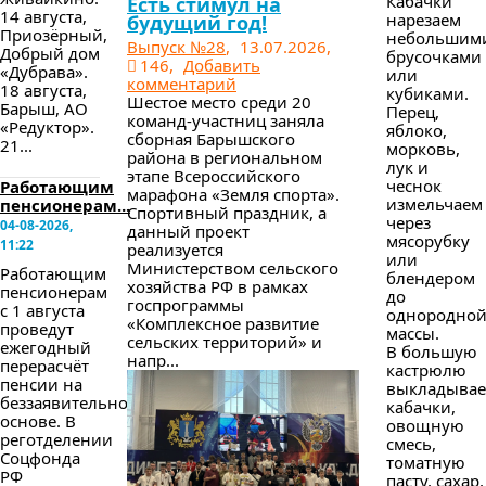
Кабачки
Есть стимул на
14 августа,
нарезаем
будущий год!
Приозёрный,
небольшим
Выпуск №28
,
13.07.2026,
Добрый дом
брусочками
146,
Добавить
«Дубрава».
или
комментарий
18 августа,
кубиками.
Шестое место среди 20
Барыш, АО
Перец,
команд-участниц заняла
«Редуктор».
яблоко,
сборная Барышского
21...
морковь,
района в региональном
лук и
этапе Всероссийского
чеснок
Работающим
марафона «Земля спорта».
измельчаем
пенсионерам...
Спортивный праздник, а
через
04-08-2026,
данный проект
мясорубку
11:22
реализуется
или
Министерством сельского
Работающим
блендером
хозяйства РФ в рамках
пенсионерам
до
госпрограммы
с 1 августа
однородно
«Комплексное развитие
проведут
массы.
сельских территорий» и
ежегодный
В большую
напр...
перерасчёт
кастрюлю
пенсии на
выкладыва
беззаявительной
кабачки,
основе. В
овощную
реготделении
смесь,
Соцфонда
томатную
РФ
пасту, сахар,