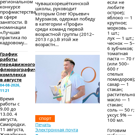
региональном
если не
Чувашскорешёткинской
конкурсе
любите
школы, руководит
профмастерства
острое);
которым Олег Юрьевич
в сфере
яблоко — 1
Мурзаков, одержал победу
занятости. В
крупное;
в категории «Профи»
номинации
морковь —
среди команд первой
«Лучшая
1 шт.;
возрастной группы (2012–
практика по
лук — 1 шт.;
2013 г.р.).В этой же
кадровому...
чеснок — 5–
возрастн...
6 зубчиков;
томатная
График
паста — 70 г
работы
(или 500–
передвижного
600 г
флюорографического
спелых
комплекса
помидоров)
в августе
сахар — 1
04-08-2026,
стакан;
11:21
растительн
Время
масло — 1
работы с
стакан;
9.00 до
соль — 50 г;
13.00. 4
уксус 9% —
спорт
августа,
100 мл.
Самородки.
Печать
11 августа,
Электронная почта
Готовим
Живайкино.