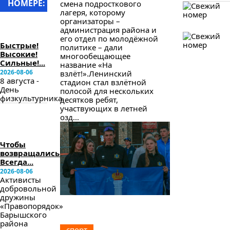
НОМЕРЕ:
смена подросткового
лагеря, которому
в
организаторы –
следующем
администрация района и
номере
его отдел по молодёжной
Быстрые!
политике – дали
Высокие!
многообещающее
Сильные!...
название «На
2026-08-06
взлёт!».Ленинский
8 августа -
стадион стал взлётной
День
полосой для нескольких
физкультурника.
десятков ребят,
участвующих в летней
в
озд...
следующем
номере
Чтобы
возвращались.
Всегда...
2026-08-06
Активисты
добровольной
дружины
«Правопорядок»
Барышского
района
спорт