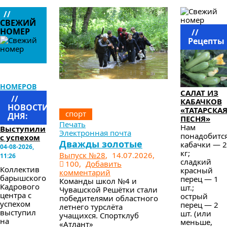
//
СВЕЖИЙ
НОМЕР
//
Рецепты
АРХИВ
НОМЕРОВ
САЛАТ ИЗ
//
КАБАЧКОВ
НОВОСТИ
«ТАТАРСКА
спорт
ДНЯ:
ПЕСНЯ»
Печать
Нам
Выступили
Электронная почта
понадобится
с успехом
Дважды золотые
кабачки — 2
04-08-2026,
кг;
Выпуск №28
,
14.07.2026,
11:26
сладкий
100,
Добавить
Коллектив
красный
комментарий
барышского
перец — 1
Команды школ №4 и
Кадрового
шт.;
Чувашской Решётки стали
центра с
острый
победителями областного
успехом
перец — 2
летнего турслёта
выступил
шт. (или
учащихся. Спортклуб
на
меньше,
«Атлант»