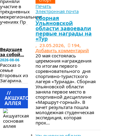
приняли
Печать
участие в
Электронная почта
трёхдневных
межрегиональных
Сборная
учениях Пр
Ульяновской
области завоевали
в
первые награды на
следующем
«Тур
номере
,
23.05.2026,
194,
Ведущие
Добавить комментарий
за собой...
20 мая состоялась
2026-08-06
церемония награждения
Рассказ о
по итогам первого
семье
соревновательного дня
Егоровых из
спортивно-туристского
Загарина.
лагеря «Туриада». Сборная
Ульяновской области
заняла первое место в
//
спортивной дисциплине
АКШУАТСКАЯ
«Маршрут-горный». В
АЛЛЕЯ
зачет результата пошла
молодежная студенческая
экспедиция, которая
прох...
Ульяновская область