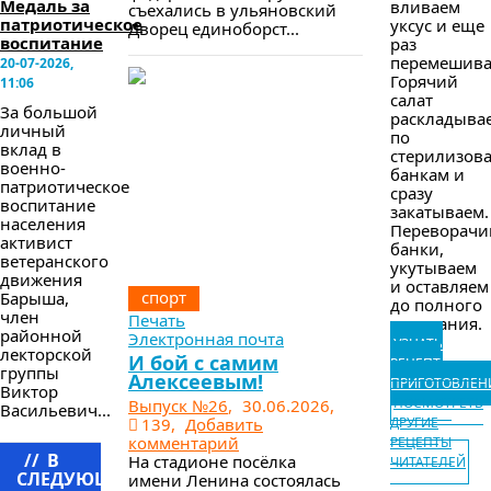
Медаль за
вливаем
съехались в ульяновский
патриотическое
уксус и еще
Дворец единоборст...
воспитание
раз
перемешива
20-07-2026,
Горячий
11:06
салат
За большой
раскладыва
личный
по
вклад в
стерилизов
военно-
банкам и
патриотическое
сразу
воспитание
закатываем.
населения
Переворачи
активист
банки,
ветеранского
укутываем
движения
и оставляем
спорт
Барыша,
до полного
член
Печать
остывания.
районной
Электронная почта
УЗНАТЬ
лекторской
И бой с самим
РЕЦЕПТ
группы
Алексеевым!
ПРИГОТОВЛЕН
Виктор
ПОСМОТРЕТЬ
Выпуск №26
,
30.06.2026,
Васильевич...
139,
Добавить
ДРУГИЕ
комментарий
РЕЦЕПТЫ
//
В
На стадионе посёлка
ЧИТАТЕЛЕЙ
СЛЕДУЮЩЕМ
имени Ленина состоялась