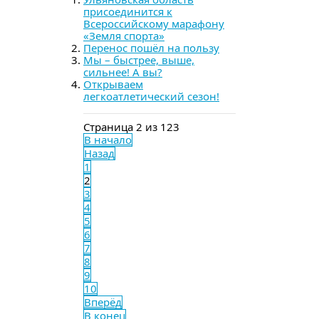
присоединится к
Всероссийскому марафону
«Земля спорта»
Перенос пошёл на пользу
Мы – быстрее, выше,
сильнее! А вы?
Открываем
легкоатлетический сезон!
Страница 2 из 123
В начало
Назад
1
2
3
4
5
6
7
8
9
10
Вперёд
В конец