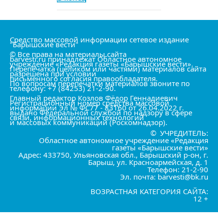
Средство массовой информации сетевое издание
"Барышские вести"
© Все права на материалы сайта
barvesti.ru принадлежат Областное автономное
учреждение «Редакция газеты «Барышские вести».
Перепечатка (целиком или частями) материалов сайта
разрешена при условии
письменного согласия правообладателя.
По вопросам перепечатки материалов звоните по
телефону: +7 (84253) 21-2-90.
Главный редактор Козлов Фёдор Геннадиевич
Регистрационный номер средства массовой
информации Эл № ФС77 - 83160 от 26.04.2022 г.
выдано Федеральной службой по надзору в сфере
связи, информационных технологий
и массовых коммуникаций (Роскомнадзор).
© УЧРЕДИТЕЛЬ:
Областное автономное учреждение «Редакция
газеты «Барышские вести»
Адрес: 433750, Ульяновская обл., Барышский р-он, г.
Барыш, ул. Красноармейская, д. 1
Телефон: 21-2-90
Эл. почта: barvesti@bk.ru
ВОЗРАСТНАЯ КАТЕГОРИЯ САЙТА:
12 +