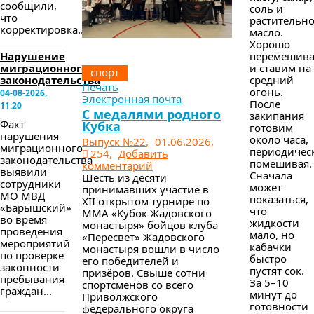
сообщили,
соль и
что
растительн
корректировка...
масло.
Хорошо
Нарушение
перемешив
миграционного
и ставим на
спорт
законодательства
средний
Печать
огонь.
04-08-2026,
Электронная почта
После
11:20
С медалями родного
закипания
Факт
Кубка
готовим
нарушения
около часа,
Выпуск №22
,
01.06.2026,
миграционного
периодичес
254,
Добавить
законодательства
помешивая.
комментарий
выявили
Сначала
Шесть из десяти
сотрудники
может
принимавших участие в
МО МВД
показаться,
XII открытом турнире по
«Барышский»
что
ММА «Кубок Жадовского
во время
жидкости
монастыря» бойцов клуба
проведения
мало, но
«Пересвет» Жадовского
мероприятий
кабачки
монастыря вошли в число
по проверке
быстро
его победителей и
законности
пустят сок.
призёров. Свыше сотни
пребывания
За 5–10
спортсменов со всего
граждан...
минут до
Приволжского
готовности
федерального округа