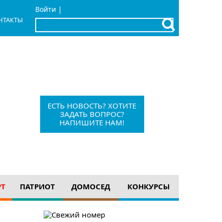
|
Войти
НТАКТЫ
x
Барыш, Красноармейская, 1
+7 (84253) 21-1-56
barvesti@bk.ru
ЕСТЬ НОВОСТЬ? ХОТИТЕ
ЗАДАТЬ ВОПРОС?
НАПИШИТЕ НАМ!
12+
РТ
ПАТРИОТ
ДОМОСЕД
КОНКУРСЫ