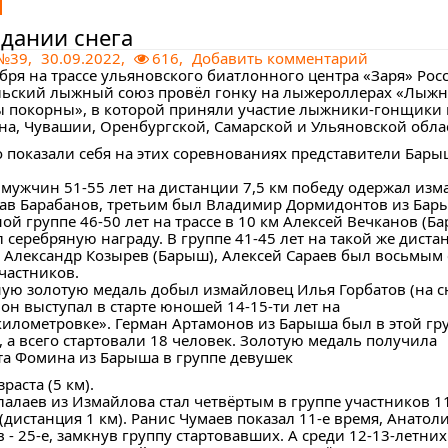
дании снега
 №39
,
30.09.2022,
616,
Добавить комментарий
ября на трассе ульяновского биатлонного центра «Заря» Рос
ьский лыжный союз провёл гонку на лыжероллерах «Лыжн
ы покорны», в которой приняли участие лыжники-гонщики 
ана, Чувашии, Оренбургской, Самарской и Ульяновской обла
 показали себя на этих соревнованиях представители Бары
е мужчин 51-55 лет на дистанции 7,5 км победу одержал из
ав Барабанов, третьим был Владимир Дормидонтов из Бары
ой группе 46-50 лет на трассе в 10 км Алексей Вечканов (Б
 серебряную награду. В группе 41-45 лет на такой же диста
 Александр Козырев (Барыш), Алексей Сараев был восьмым
частников.
ую золотую медаль добыл измайловец Илья Горбатов (на с
 он выступал в старте юношей 14-15-ти лет на
километровке». Герман Артамонов из Барыша был в этой гр
 а всего стартовали 18 человек. Золотую медаль получила
та Фомина из Барыша в группе девушек
зраста (5 км).
лалаев из Измайлова стал четвёртым в группе участников 11
дистанция 1 км). Ранис Чумаев показал 11-е время, Анатол
 - 25-е, замкнув группу стартовавших. А среди 12-13-летних