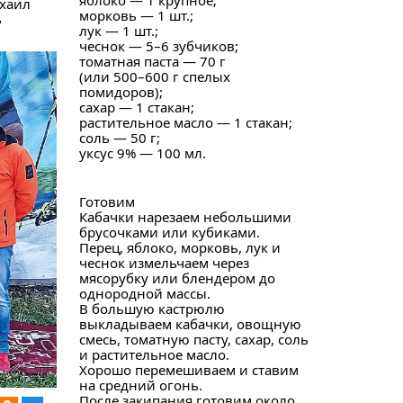
яблоко — 1 крупное;
ихаил
морковь — 1 шт.;
ь
лук — 1 шт.;
чеснок — 5–6 зубчиков;
томатная паста — 70 г
(или 500–600 г спелых
помидоров);
сахар — 1 стакан;
растительное масло — 1 стакан;
соль — 50 г;
уксус 9% — 100 мл.
Готовим
Кабачки нарезаем небольшими
брусочками или кубиками.
Перец, яблоко, морковь, лук и
чеснок измельчаем через
мясорубку или блендером до
однородной массы.
В большую кастрюлю
выкладываем кабачки, овощную
смесь, томатную пасту, сахар, соль
и растительное масло.
Хорошо перемешиваем и ставим
на средний огонь.
После закипания готовим около