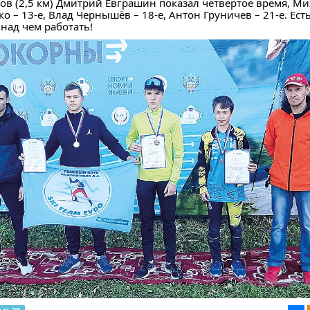
ов (2,5 км) Дмитрий Евграшин показал четвёртое время, М
о – 13-е, Влад Чернышёв – 18-е, Антон Груничев – 21-е. Ест
над чем работать!