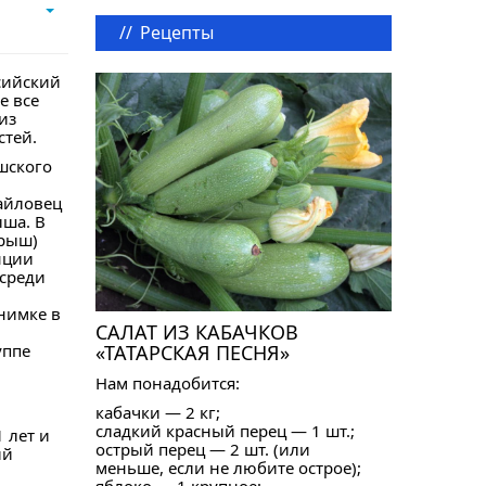
//
Рецепты
сийский
е все
из
стей.
шского
майловец
ша. В
арыш)
нции
 среди
нимке в
САЛАТ ИЗ КАБАЧКОВ
уппе
«ТАТАРСКАЯ ПЕСНЯ»
Нам понадобится:
кабачки — 2 кг;
сладкий красный перец — 1 шт.;
 лет и
острый перец — 2 шт. (или
ий
меньше, если не любите острое);