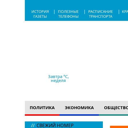
|
|
|
ИСТОРИЯ
ПОЛЕЗНЫЕ
РАСПИСАНИЕ
КР
ГАЗЕТЫ
ТЕЛЕФОНЫ
ТРАНСПОРТА
8.08.2026,
13:10
+31 °C
сильный дождь
Ветер
10 м/с
758 мм рт с
Завтра °C,
неделя
ПОЛИТИКА
ЭКОНОМИКА
ОБЩЕСТВ
//
СВЕЖИЙ НОМЕР