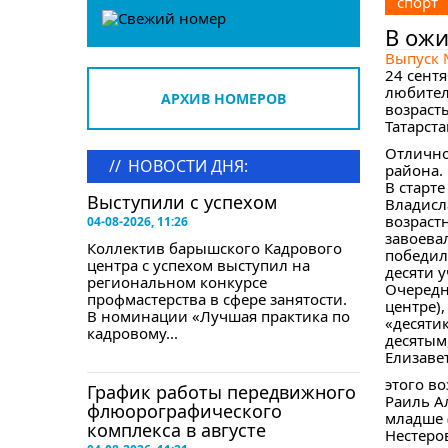
спорт
В ожи
Выпуск
24 сент
любител
АРХИВ НОМЕРОВ
возраст
Татарст
Отлично
//
НОВОСТИ ДНЯ:
района.
В старт
Выступили с успехом
Владисл
возрастн
04-08-2026, 11:26
завоевал
Коллектив барышского Кадрового
победил
центра с успехом выступил на
десяти у
региональном конкурсе
Очередн
профмастерства в сфере занятости.
центре),
В номинации «Лучшая практика по
«десяти
кадровому...
десятым,
Елизаве
этого во
График работы передвижного
Раиль А
флюорографического
младше (
комплекса в августе
Нестеров