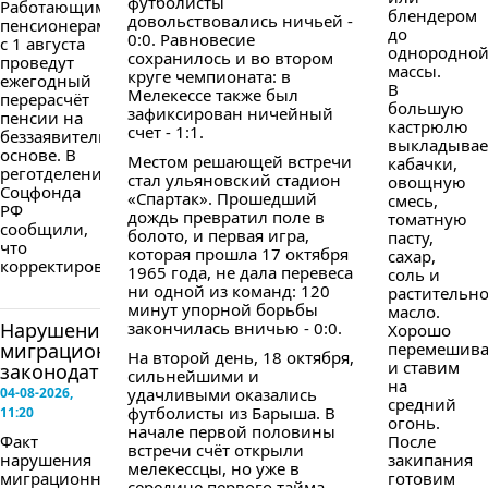
футболисты
Работающим
блендером
довольствовались ничьей -
пенсионерам
до
0:0. Равновесие
с 1 августа
однородно
сохранилось и во втором
проведут
массы.
круге чемпионата: в
ежегодный
В
Мелекессе также был
перерасчёт
большую
зафиксирован ничейный
пенсии на
кастрюлю
счет - 1:1.
беззаявительной
выкладыва
основе. В
Местом решающей встречи
кабачки,
реготделении
стал ульяновский стадион
овощную
Соцфонда
«Спартак». Прошедший
смесь,
РФ
дождь превратил поле в
томатную
сообщили,
болото, и первая игра,
пасту,
что
которая прошла 17 октября
сахар,
корректировка...
1965 года, не дала перевеса
соль и
ни одной из команд: 120
растительн
минут упорной борьбы
масло.
Нарушение
закончилась вничью - 0:0.
Хорошо
миграционного
перемешив
На второй день, 18 октября,
и ставим
законодательства
сильнейшими и
на
04-08-2026,
удачливыми оказались
средний
футболисты из Барыша. В
11:20
огонь.
начале первой половины
Факт
После
встречи счёт открыли
нарушения
закипания
мелекессцы, но уже в
миграционного
готовим
середине первого тайма