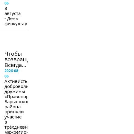
06
8
августа
- День
физкультурника.
в
следующем
номере
Чтобы
возвращались.
Всегда...
2026-08-
06
Активисты
добровольной
дружины
«Правопорядок»
Барышского
района
приняли
участие
в
трёхдневных
межрегиональных