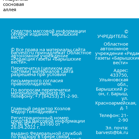
Средство массовой информации
©
сетевое издание "Барышские
УЧРЕДИТЕЛЬ:
вести"
Областное
автономное
© Все права на материалы сайта
barvesti.ru принадлежат Областное
учреждение «Реда
автономное учреждение
газеты «Барышски
«Редакция газеты «Барышские
вести».
вести»
Перепечатка (целиком или
Адрес:
частями) материалов сайта
разрешена при условии
433750,
Ульяновская
письменного согласия
правообладателя.
обл.,
Барышский р-
По вопросам перепечатки
материалов звоните по
он, г. Барыш,
телефону: +7 (84253) 21-2-90.
ул.
Красноармейская,
д. 1
Главный редактор Козлов
Фёдор Геннадиевич
Телефон: 21-
Регистрационный номер
2-90
средства массовой информации
Эл № ФС77 - 83160 от
26.04.2022 г.
Эл. почта:
barvesti@bk.ru
выдано Федеральной службой
по надзору в сфере связи,