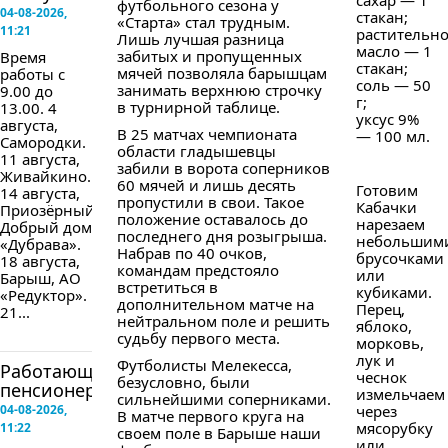
сахар — 1
футбольного сезона у
04-08-2026,
стакан;
«Старта» стал трудным.
11:21
растительн
Лишь лучшая разница
масло — 1
забитых и пропущенных
Время
стакан;
мячей позволяла барышцам
работы с
соль — 50
занимать верхнюю строчку
9.00 до
г;
в турнирной таблице.
13.00. 4
уксус 9%
августа,
В 25 матчах чемпионата
— 100 мл.
Самородки.
области гладышевцы
11 августа,
забили в ворота соперников
Живайкино.
60 мячей и лишь десять
Готовим
14 августа,
пропустили в свои. Такое
Кабачки
Приозёрный,
положение оставалось до
нарезаем
Добрый дом
последнего дня розыгрыша.
небольшим
«Дубрава».
Набрав по 40 очков,
брусочками
18 августа,
командам предстояло
или
Барыш, АО
встретиться в
кубиками.
«Редуктор».
дополнительном матче на
Перец,
21...
нейтральном поле и решить
яблоко,
судьбу первого места.
морковь,
лук и
Футболисты Мелекесса,
Работающим
чеснок
безусловно, были
пенсионерам...
измельчаем
сильнейшими соперниками.
04-08-2026,
через
В матче первого круга на
мясорубку
11:22
своем поле в Барыше наши
или