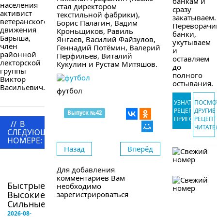
банкам и
населения
стал директором
сразу
активист
текстильной фабрики),
закатываем.
ветеранского
Борис Палагин, Вадим
Переворачи
движения
Кроньщиков, Равиль
банки,
Барыша,
Янгаев, Василий Файзулов,
укутываем
член
Геннадий Потёмин, Валерий
и
районной
Перфильев, Виталий
оставляем
лекторской
Кукулин и Рустам Митяшов.
до
группы
полного
Виктор
остывания.
Васильевич...
футбол
УЗНАТЬ
ПОСМО
РЕЦЕПТ
ДРУГИЕ
Выпуск №42
ПРИГОТОВЛЕ
РЕЦЕП
//
В
ЧИТАТЕ
СЛЕДУЮЩЕМ
НОМЕРЕ:
Назад
Вперёд
в
следующем
Для добавления
номере
комментариев Вам
Быстрые!
необходимо
Высокие!
зарегистрироваться
Сильные!...
2026-08-