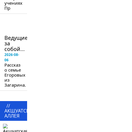
учениях
Пр
в
следующем
номере
Ведущие
за
собой...
2026-08-
06
Рассказ
о семье
Егоровых
из
Загарина.
//
АКШУАТСКАЯ
АЛЛЕЯ