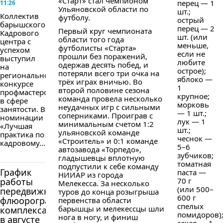
«Старт» стал чемпионом
перец — 1
11:26
Ульяновской области по
шт.;
Коллектив
футболу.
острый
барышского
перец — 2
Первый круг чемпионата
Кадрового
шт. (или
области того года
центра с
меньше,
футболисты «Старта»
успехом
если не
прошли без поражений,
выступил
любите
одержав десять побед, и
на
острое);
потеряли всего три очка на
региональном
яблоко —
трёх играх вничью. Во
конкурсе
1
второй половине сезона
профмастерства
крупное;
команда провела несколько
в сфере
морковь
неудачных игр с сильными
занятости. В
— 1 шт.;
соперниками. Проиграв с
номинации
лук — 1
минимальным счетом 1:2
«Лучшая
шт.;
ульяновской команде
практика по
чеснок —
«Строитель» и 0:1 команде
кадровому...
5–6
автозавода «Торпедо»,
зубчиков;
гладышевцы вплотную
томатная
подпустили к себе команду
График
паста —
НИИАР из города
работы
70 г
Мелекесса. За несколько
(или 500–
передвижного
туров до конца розыгрыша
600 г
флюорографического
первенства области
спелых
барышцы и мелекессцы шли
комплекса
помидоров)
нога в ногу, и финиш
в августе