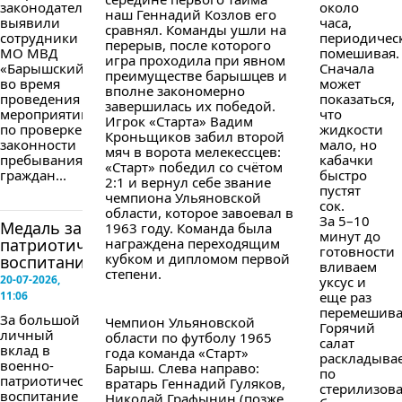
законодательства
около
наш Геннадий Козлов его
выявили
часа,
сравнял. Команды ушли на
сотрудники
периодичес
перерыв, после которого
МО МВД
помешивая.
игра проходила при явном
«Барышский»
Сначала
преимуществе барышцев и
во время
может
вполне закономерно
проведения
показаться,
завершилась их победой.
мероприятий
что
Игрок «Старта» Вадим
по проверке
жидкости
Кроньщиков забил второй
законности
мало, но
мяч в ворота мелекессцев:
пребывания
кабачки
«Старт» победил со счётом
граждан...
быстро
2:1 и вернул себе звание
пустят
чемпиона Ульяновской
сок.
области, которое завоевал в
За 5–10
Медаль за
1963 году. Команда была
минут до
патриотическое
награждена переходящим
готовности
кубком и дипломом первой
воспитание
вливаем
степени.
20-07-2026,
уксус и
11:06
еще раз
перемешива
За большой
Чемпион Ульяновской
Горячий
личный
области по футболу 1965
салат
вклад в
года команда «Старт»
раскладыва
военно-
Барыш. Слева направо:
по
патриотическое
вратарь Геннадий Гуляков,
стерилизов
воспитание
Николай Графынин (позже