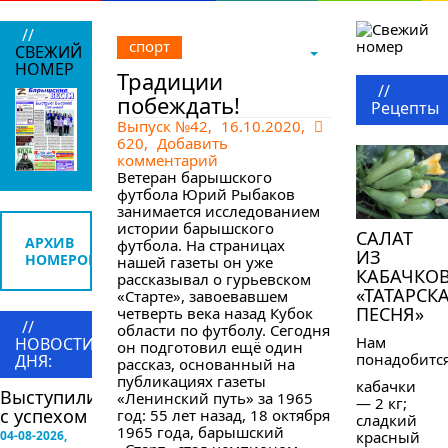
//
спорт
СВЕЖИЙ
НОМЕР
Традиции
//
побеждать!
Рецепты
Выпуск №42
,
16.10.2020,
620,
Добавить
комментарий
Ветеран барышского
футбола Юрий Рыбаков
занимается исследованием
истории барышского
САЛАТ
АРХИВ
футбола. На страницах
ИЗ
НОМЕРОВ
нашей газеты он уже
КАБАЧКО
рассказывал о гурьевском
«ТАТАРСК
«Старте», завоевавшем
ПЕСНЯ»
четверть века назад Кубок
//
области по футболу. Сегодня
Нам
НОВОСТИ
он подготовил ещё один
понадобится
ДНЯ:
рассказ, основанный на
публикациях газеты
кабачки
Выступили
«Ленинский путь» за 1965
— 2 кг;
с успехом
год: 55 лет назад, 18 октября
сладкий
1965 года, барышский
04-08-2026,
красный