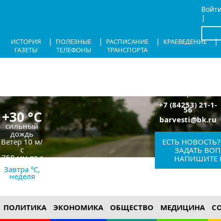
Войт
|
x
|
|
|
|
ИСТОРИЯ
ПОЛЕЗНЫЕ
РАСПИСАНИЕ
КРАЕВЕДЕНИЕ
ГАЗЕТЫ
ТЕЛЕФОНЫ
ТРАНСПОРТА
8.08.2026,
14:59
Барыш,
Красноармейская,
1
+7 (84253) 21-1-
56
+30 °C
barvesti@bk.ru
сильный
дождь
Ветер
10 м/
ЕСТЬ НОВОСТЬ?
с
ЗАДАТЬ ВОП
758 мм рт с
НАПИШИТЕ 
Завтра °C,
неделя
12+
ПОЛИТИКА
ЭКОНОМИКА
ОБЩЕСТВО
МЕДИЦИНА
С