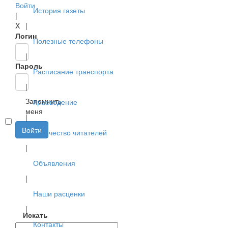
Войти
История газеты
|
X
|
Логин
Полезные телефоны
|
Пароль
Расписание транспорта
|
Запомнить
Краеведение
меня
|
Войти
Творчество читателей
|
Объявления
|
Наши расценки
|
Искать
Контакты