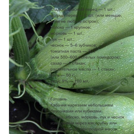
кабачки — 2 кг;
сладкий красный перец — 1 шт.;
острый перец — 2 шт. (или меньше,
если не любите острое);
яблоко — 1 крупное;
морковь — 1 шт.;
лук — 1 шт.;
чеснок — 5–6 зубчиков;
томатная паста — 70 г
(или 500–600 г спелых помидоров);
сахар — 1 стакан;
растительное масло — 1 стакан;
соль — 50 г;
уксус 9% — 100 мл.
Готовим
Кабачки нарезаем небольшими
брусочками или кубиками.
Перец, яблоко, морковь, лук и чеснок
измельчаем через мясорубку или
блендером до однородной массы.