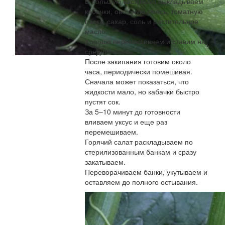
В большую кастрюлю выкладываем
кабачки, овощную смесь, томатную
пасту, сахар, соль и растительное
масло.
Хорошо перемешиваем и ставим на
средний огонь.
После закипания готовим около
часа, периодически помешивая.
Сначала может показаться, что
жидкости мало, но кабачки быстро
пустят сок.
За 5–10 минут до готовности
вливаем уксус и еще раз
перемешиваем.
Горячий салат раскладываем по
стерилизованным банкам и сразу
закатываем.
Переворачиваем банки, укутываем и
оставляем до полного остывания.